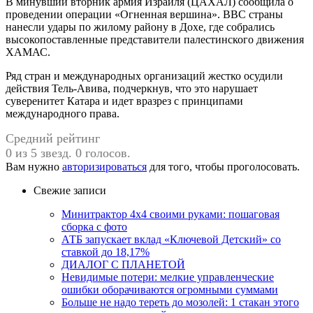
В минувший вторник армия Израиля (ЦАХАЛ) сообщила о
проведении операции «Огненная вершина». ВВС страны
нанесли удары по жилому району в Дохе, где собрались
высокопоставленные представители палестинского движения
ХАМАС.
Ряд стран и международных организаций жестко осудили
действия Тель-Авива, подчеркнув, что это нарушает
суверенитет Катара и идет вразрез с принципами
международного права.
Средний рейтинг
0 из 5 звезд. 0 голосов.
Вам нужно
авторизироваться
для того, чтобы проголосовать.
Свежие записи
Минитрактор 4х4 своими руками: пошаговая
сборка с фото
АТБ запускает вклад «Ключевой Детский» со
ставкой до 18,17%
ДИАЛОГ С ПЛАНЕТОЙ
Невидимые потери: мелкие управленческие
ошибки оборачиваются огромными суммами
Больше не надо тереть до мозолей: 1 стакан этого