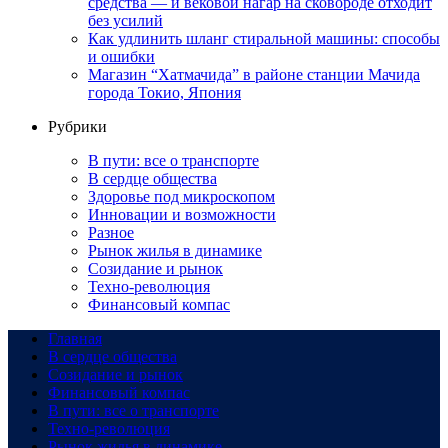
средства — и вековой нагар на сковороде отходит
без усилий
Как удлинить шланг стиральной машины: способы
и ошибки
Магазин “Хатмачида” в районе станции Мачида
города Токио, Япония
Рубрики
В пути: все о транспорте
В сердце общества
Здоровье под микроскопом
Инновации и возможности
Разное
Рынок жилья в динамике
Созидание и рынок
Техно-революция
Финансовый компас
Главная
В сердце общества
Созидание и рынок
Финансовый компас
В пути: все о транспорте
Техно-революция
Рынок жилья в динамике