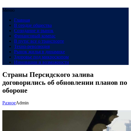
Меню
Главная
В сердце общества
Созидание и рынок
Финансовый компас
В пути: все о транспорте
Техно-революция
Рынок жилья в динамике
Здоровье под микроскопом
Инновации и возможности
Страны Персидского залива
договорились об обновлении планов по
обороне
Разное
Admin