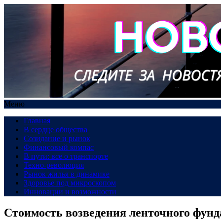
Меню
Главная
В сердце общества
Созидание и рынок
Финансовый компас
В пути: все о транспорте
Техно-революция
Рынок жилья в динамике
Здоровье под микроскопом
Инновации и возможности
Стоимость возведения ленточного фунд