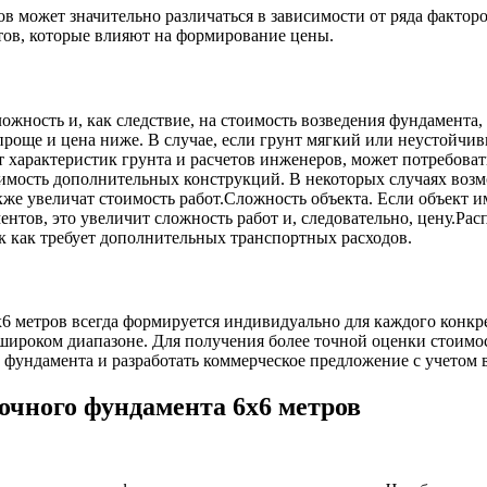
в может значительно различаться в зависимости от ряда фактор
тов, которые влияют на формирование цены.
жность и, как следствие, на стоимость возведения фундамента, 
проще и цена ниже. В случае, если грунт мягкий или неустойчи
т характеристик грунта и расчетов инженеров, может потребоват
имость дополнительных конструкций. В некоторых случаях возм
акже увеличат стоимость работ.Сложность объекта. Если объект
нтов, это увеличит сложность работ и, следовательно, цену.Рас
ак как требует дополнительных транспортных расходов.
х6 метров всегда формируется индивидуально для каждого конк
 широком диапазоне. Для получения более точной оценки стоим
 фундамента и разработать коммерческое предложение с учетом в
очного фундамента 6х6 метров