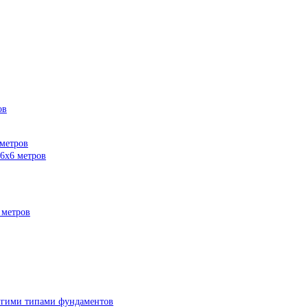
ов
 метров
 6х6 метров
 метров
ругими типами фундаментов