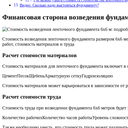
Где можно узнать стоимость строительства ленточного ф
Видео: Сколько надо выстояться фундаменту?
Финансовая сторона возведения фундам
Стоимость возведения ленточного фундамента размером 6х6 ме
работ, стоимость материалов и труда
Расчет стоимости материалов
Стоимость материалов для ленточного фундамента включает в 
ЦементПесокЩебеньАрматурную сеткуГидроизоляцию
Стоимость материалов может варьироваться в зависимости от 
Расчет стоимости труда
Стоимость труда при возведении фундамента 6х6 метров будет
Количество рабочихКоличество часов работыУровень сложност
Также необходимо учесть, что стоимость труда может различат