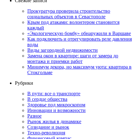
Свежие записи
Прокуратура проверила строительство
социальных объектов в Севастополе
Крым под атаками: волонтером становится
каждый
«Экологическую бомбу» обнаружили в Варшаве
Как подключить и отрегулировать реле давления
воды
Виды загородной недвижимости
Замена окон в квартире: шаги от замера до
монтажа и приемки работ
Минимум декора, но максимум уюта: квартира в
Стокгольме
Рубрики
В пути: все о транспорте
В сердце общества
Здоровье под микроскопом
Инновации и возможности
Разное
Рынок жилья в динамике
Созидание и рынок
Техно-революция
Финансовый компас