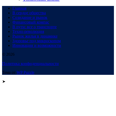
Главная
В сердце общества
Созидание и рынок
Финансовый компас
В пути: все о транспорте
Техно-революция
Рынок жилья в динамике
Здоровье под микроскопом
Инновации и возможности
© 2026
Политика конфиденциальности
Тема от
WP Puzzle
➤