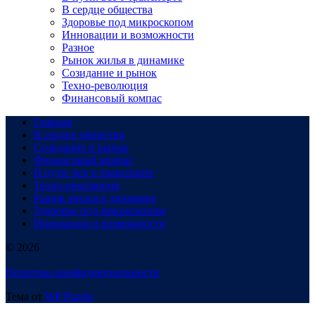
В сердце общества
Здоровье под микроскопом
Инновации и возможности
Разное
Рынок жилья в динамике
Созидание и рынок
Техно-революция
Финансовый компас
Главная
В сердце общества
Созидание и рынок
Финансовый компас
В пути: все о транспорте
Техно-революция
Рынок жилья в динамике
Здоровье под микроскопом
Инновации и возможности
© 2026
Политика конфиденциальности
Тема от
WP Puzzle