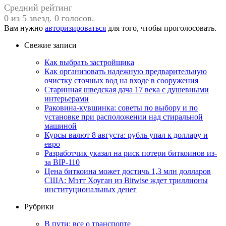
Средний рейтинг
0 из 5 звезд. 0 голосов.
Вам нужно
авторизироваться
для того, чтобы проголосовать.
Свежие записи
Как выбрать застройщика
Как организовать надежную предварительную
очистку сточных вод на входе в сооружения
Старинная шведская дача 17 века с душевными
интерьерами
Раковина-кувшинка: советы по выбору и по
установке при расположении над стиральной
машиной
Курсы валют 8 августа: рубль упал к доллару и
евро
Разработчик указал на риск потери биткоинов из-
за BIP-110
Цена биткоина может достичь 1,3 млн долларов
США: Мэтт Хоуган из Bitwise ждет триллионы
институциональных денег
Рубрики
В пути: все о транспорте