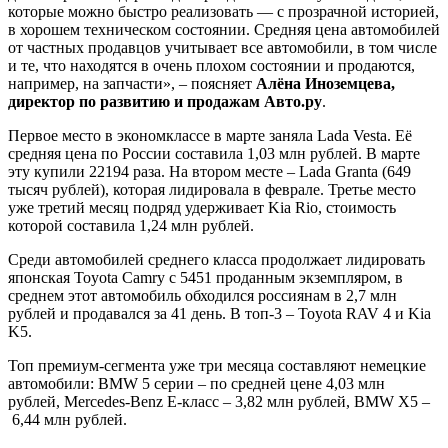
которые можно быстро реализовать — с прозрачной историей,
в хорошем техническом состоянии. Средняя цена автомобилей
от частных продавцов учитывает все автомобили, в том числе
и те, что находятся в очень плохом состоянии и продаются,
например, на запчасти», – поясняет
Алёна Иноземцева,
директор по развитию и продажам Авто.ру
.
Первое место в экономклассе в марте заняла Lada Vesta. Её
средняя цена по России составила 1,03 млн рублей. В марте
эту купили 22194 раза. На втором месте – Lada Granta (649
тысяч рублей), которая лидировала в феврале. Третье место
уже третий месяц подряд удерживает Kia Rio, стоимость
которой составила 1,24 млн рублей.
Среди автомобилей среднего класса продолжает лидировать
японская Toyota Camry с 5451 проданным экземпляром, в
среднем этот автомобиль обходился россиянам в 2,7 млн
рублей и продавался за 41 день. В топ-3 – Toyota RAV 4 и Kia
K5.
Топ премиум-сегмента уже три месяца составляют немецкие
автомобили: BMW 5 серии – по средней цене 4,03 млн
рублей, Mercedes-Benz E-класс – 3,82 млн рублей, BMW X5 –
6,44 млн рублей.