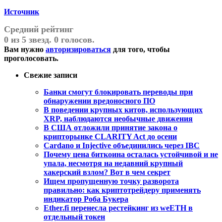
Источник
Средний рейтинг
0 из 5 звезд. 0 голосов.
Вам нужно
авторизироваться
для того, чтобы
проголосовать.
Свежие записи
Банки смогут блокировать переводы при
обнаружении вредоносного ПО
В поведении крупных китов, использующих
XRP, наблюдаются необычные движения
В США отложили принятие закона о
крипторынке CLARITY Act до осени
Cardano и Injective объединились через IBC
Почему цена биткоина осталась устойчивой и не
упала, несмотря на недавний крупный
хакерский взлом? Вот в чем секрет
Ищем пропущенную точку разворота
правильно: как криптотрейдеру применять
индикатор Роба Букера
Ether.fi перенесла рестейкинг из weETH в
отдельный токен