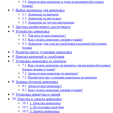
Зачем нужен армопояс в доме из керамзитобетонных
блоков?
Выбор материала для армопояса
Армопояс из кирпича
Армопояс из мауэрлата
Армопояс из других материалов
Закупка необходимого инструмента
Устройство армопояса
Для чего нужен армопояс?
Как сделать армопояс своими руками?
Армопояс для стен из газоблоков и керамзитобетонных
блоков
Разметка места установки армопояса
Нарезка кирпичей и газоблоков
Установка армопояса из кирпича
Как сделать армопояс из кирпича для керамзитобетонных
блоков своими руками?
Зачем нужен армопояс из кирпича?
Преимущества установки армопояса из кирпича
Заливка бетоном армопояса
Зачем нужен армопояс?
Как сделать армопояс своими руками?
Установка арматуры и связей
Очистка и защита армопояса
1. Очистка армопояса
2. Подготовка опалубки
3. Защита армопояса