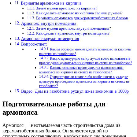
Варианты армопояса из кирпича
Зачем нужен армопояс из кирпича?
Как сделать армопояс из кирпича своими руками?
Варианты армопояса для керамзитобетонных блоков
Армопояс внутри помещения
Зачем нужен армопояс внутри помещения?
Как сделать армопояс внутри помещения?
Армопояс снаружи помещения
Вопрос-ответ:
Каким образом можно сделать армопояс из кирпича
на стены из газоблоков?
Какую арматурную сетку лучше всего использовать
при создании армопояса из кирпича на стены из газоблоков?
Каковы основные преимущества использования
армопояса из кирпича на стенах из газоблоков?
Существуют ли какие-либо особенности в укладке
арматуры при создании армопояса из кирпича на стенах из
газоблоков?
Видео: Дом из газобетона рухнул из-за экономии в 1000р
Подготовительные работы для
армопояса
Армопояс — неотъемлемая часть строительства дома из
керамзитобетонных блоков. Он является одной из
структурных составляющих, необходимых для повышения