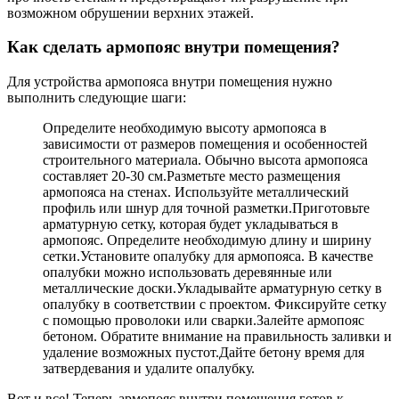
возможном обрушении верхних этажей.
Как сделать армопояс внутри помещения?
Для устройства армопояса внутри помещения нужно
выполнить следующие шаги:
Определите необходимую высоту армопояса в
зависимости от размеров помещения и особенностей
строительного материала. Обычно высота армопояса
составляет 20-30 см.Разметьте место размещения
армопояса на стенах. Используйте металлический
профиль или шнур для точной разметки.Приготовьте
арматурную сетку, которая будет укладываться в
армопояс. Определите необходимую длину и ширину
сетки.Установите опалубку для армопояса. В качестве
опалубки можно использовать деревянные или
металлические доски.Укладывайте арматурную сетку в
опалубку в соответствии с проектом. Фиксируйте сетку
с помощью проволоки или сварки.Залейте армопояс
бетоном. Обратите внимание на правильность заливки и
удаление возможных пустот.Дайте бетону время для
затвердевания и удалите опалубку.
Вот и все! Теперь армопояс внутри помещения готов к