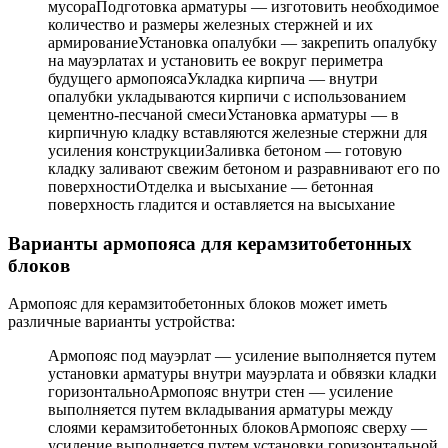
мусораПодготовка арматуры — изготовить необходимое
количество и размеры железных стержней и их
армированиеУстановка опалубки — закрепить опалубку
на мауэрлатах и установить ее вокруг периметра
будущего армопоясаУкладка кирпича — внутри
опалубки укладываются кирпичи с использованием
цементно-песчаной смесиУстановка арматуры — в
кирпичную кладку вставляются железные стержни для
усиления конструкцииЗаливка бетоном — готовую
кладку заливают свежим бетоном и разравнивают его по
поверхностиОтделка и высыхание — бетонная
поверхность гладится и оставляется на высыхание
Варианты армопояса для керамзитобетонных
блоков
Армопояс для керамзитобетонных блоков может иметь
различные варианты устройства:
Армопояс под мауэрлат — усиление выполняется путем
установки арматуры внутри мауэрлата и обвязки кладки
горизонтальноАрмопояс внутри стен — усиление
выполняется путем вкладывания арматуры между
слоями керамзитобетонных блоковАрмопояс сверху —
усиление выполняется путем установки горизонтальной