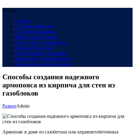
Меню
Главная
В сердце общества
Созидание и рынок
Финансовый компас
В пути: все о транспорте
Техно-революция
Рынок жилья в динамике
Здоровье под микроскопом
Инновации и возможности
Способы создания надежного
армопояса из кирпича для стен из
газоблоков
Разное
Admin
Армопояс в доме из газобетона или керамзитобетонных