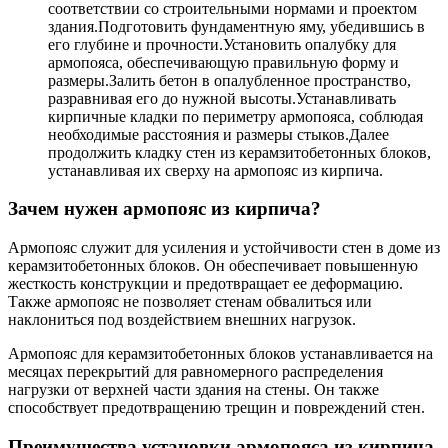
соответствии со строительными нормами и проектом
здания.Подготовить фундаментную яму, убедившись в
его глубине и прочности.Установить опалубку для
армопояса, обеспечивающую правильную форму и
размеры.Залить бетон в опалубленное пространство,
разравнивая его до нужной высоты.Устанавливать
кирпичные кладки по периметру армопояса, соблюдая
необходимые расстояния и размеры стыков.Далее
продолжить кладку стен из керамзитобетонных блоков,
устанавливая их сверху на армопояс из кирпича.
Зачем нужен армопояс из кирпича?
Армопояс служит для усиления и устойчивости стен в доме из
керамзитобетонных блоков. Он обеспечивает повышенную
жесткость конструкции и предотвращает ее деформацию.
Также армопояс не позволяет стенам обвалиться или
наклониться под воздействием внешних нагрузок.
Армопояс для керамзитобетонных блоков устанавливается на
месяцах перекрытий для равномерного распределения
нагрузки от верхней части здания на стены. Он также
способствует предотвращению трещин и повреждений стен.
Преимущества установки армопояса из кирпича