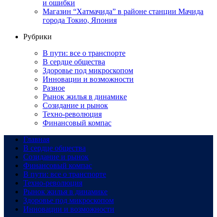
и ошибки
Магазин “Хатмачида” в районе станции Мачида
города Токио, Япония
Рубрики
В пути: все о транспорте
В сердце общества
Здоровье под микроскопом
Инновации и возможности
Разное
Рынок жилья в динамике
Созидание и рынок
Техно-революция
Финансовый компас
Главная
В сердце общества
Созидание и рынок
Финансовый компас
В пути: все о транспорте
Техно-революция
Рынок жилья в динамике
Здоровье под микроскопом
Инновации и возможности