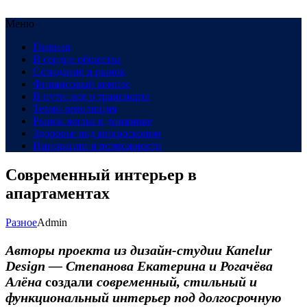
Меню
Главная
В сердце общества
Созидание и рынок
Финансовый компас
В пути: все о транспорте
Техно-революция
Рынок жилья в динамике
Здоровье под микроскопом
Инновации и возможности
Современный интерьер в
апартаментах
Разное
Admin
Авторы проекта из дизайн-студии Kanelur
Design — Степанова Екатерина и Рогачёва
Алёна
создали
современный, стильный и
функциональный интерьер под долгосрочную