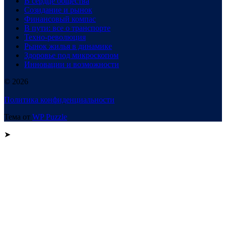
В сердце общества
Созидание и рынок
Финансовый компас
В пути: все о транспорте
Техно-революция
Рынок жилья в динамике
Здоровье под микроскопом
Инновации и возможности
© 2026
Политика конфиденциальности
Тема от
WP Puzzle
➤