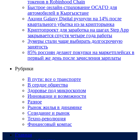
токенов в Robinhood Chain
Быстрое онлайн-страхование ОСАГО для
автомобилей в Кыргызстане
Акции Galaxy Digital рухнули на 14% после
квартального убытка из-за крипторынка
Криптопроект для заработка на шагах Step App
закрывается спустя четыре года работы
Зумеры стали чаще выбирать долгосрочную
занятость
85% россиян делают покупки на маркетплейсах в
первый же день после зачисления зарплаты
Рубрики
В пути: все о транспорте
В сердце общества
Здоровье под микроскопом
Инновации и возможности
Разное
Рынок жилья в динамике
Созидание и рынок
Техно-революция
Финансовый компас
Главная