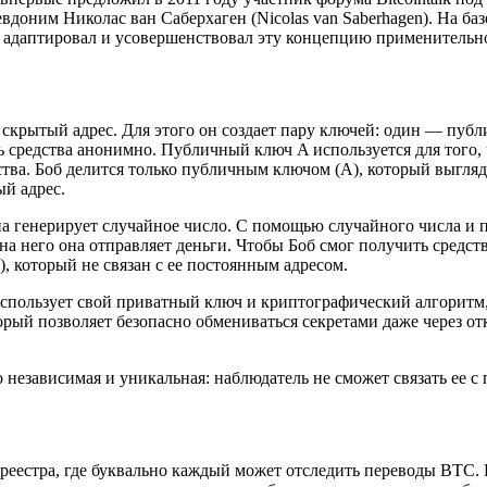
вдоним Николас ван Саберхаген (Nicolas van Saberhagen). На ба
dd) адаптировал и усовершенствовал эту концепцию применительн
й скрытый адрес. Для этого он создает пару ключей: один — пу
ть средства анонимно. Публичный ключ A используется для того,
ства. Боб делится только публичным ключом (A), который выгля
ый адрес.
на генерирует случайное число. С помощью случайного числа и
 на него она отправляет деньги. Чтобы Боб смог получить средс
 который не связан с ее постоянным адресом.
 использует свой приватный ключ и криптографический алгоритм
орый позволяет безопасно обмениваться секретами даже через от
о независимая и уникальная: наблюдатель не сможет связать ее 
еестра, где буквально каждый может отследить переводы BTC. Е