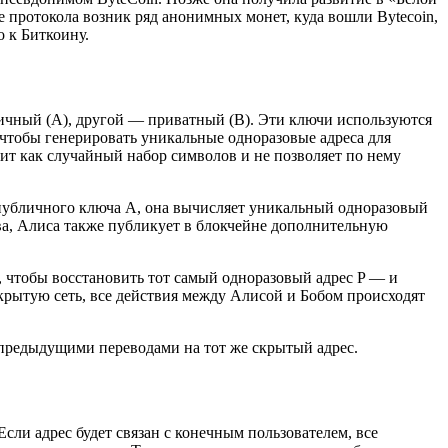
зе протокола возник ряд анонимных монет, куда вошли Bytecoin,
о к Биткоину.
бличный (A), другой — приватный (B). Эти ключи используются
 чтобы генерировать уникальные одноразовые адреса для
дит как случайный набор символов и не позволяет по нему
 публичного ключа А, она вычисляет уникальный одноразовый
тва, Алиса также публикует в блокчейне дополнительную
, чтобы восстановить тот самый одноразовый адрес P — и
крытую сеть, все действия между Алисой и Бобом происходят
с предыдущими переводами на тот же скрытый адрес.
сли адрес будет связан с конечным пользователем, все