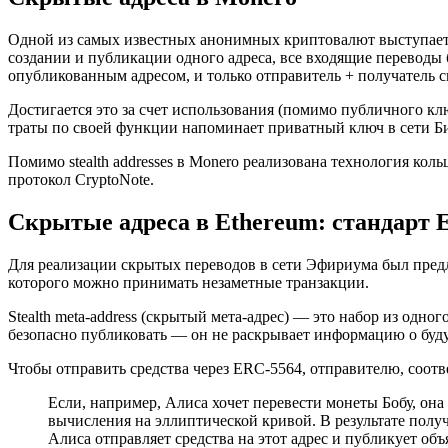
Одной из самых известных анонимных криптовалют выступает 
создании и публикации одного адреса, все входящие переводы 
опубликованным адресом, и только отправитель + получатель с
Достигается это за счет использования (помимо публичного кл
траты по своей функции напоминает приватный ключ в сети Би
Помимо stealth addresses в Monero реализована технология кол
протокол CryptoNote.
Скрытые адреса в Ethereum: стандарт 
Для реализации скрытых переводов в сети Эфириума был предло
которого можно принимать незаметные транзакции.
Stealth meta-address (скрытый мета-адрес) — это набор из одн
безопасно публиковать — он не раскрывает информацию о буду
Чтобы отправить средства через ERC-5564, отправителю, соотв
Если, например, Алиса хочет перевести монеты Бобу, он
вычисления на эллиптической кривой. В результате пол
Алиса отправляет средства на этот адрес и публикует о