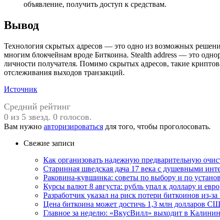
объявление, получить доступ к средствам.
Вывод
Технология скрытых адресов — это одно из возможных решен
многим блокчейнам вроде Биткоина. Stealth address — это одн
личности получателя. Помимо скрытых адресов, такие криптов
отслеживания выходов транзакций.
Источник
Средний рейтинг
0 из 5 звезд. 0 голосов.
Вам нужно
авторизироваться
для того, чтобы проголосовать.
Свежие записи
Как организовать надежную предварительную очист
Старинная шведская дача 17 века с душевными инт
Раковина-кувшинка: советы по выбору и по устан
Курсы валют 8 августа: рубль упал к доллару и евро
Разработчик указал на риск потери биткоинов из-за
Цена биткоина может достичь 1,3 млн долларов СШ
Главное за неделю: «ВкусВилл» выходит в Калинин