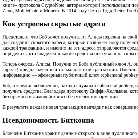
книге» протокола CryptoNote, авторы которой использовали псе
Zano, MobileCoin и Monero. В 2014 году Петер Тодд (Peter To
Как устроены скрытые адреса
Представьте, что Боб хочет получить от Алисы перевод на сво
для создания скрытого адреса, который позволяет Бобу получа
каждой транзакции, и именно на эти адреса отправляются сред
определить, кто владелец и какие средства поступали на скрыт
Теперь очередь Алисы. Получив от Боба публичный ключ A, о
адрес P, предназначенный только для этой транзакции. Именно
информацию — эфемерный публичный ключ (ephemeral pubkey),
Боб, отслеживая блокчейн, находит нужный ephemeral pubkey,
получить средства. Благодаря протоколу Диффи-Хеллмана, кот
без прямого взаимодействия и без утечек информации.
В результате каждая новая транзакция выглядит как совершенн
Псевдонимность Биткоина
Блокчейн Биткоина хранит данные открыто в виде публичного р