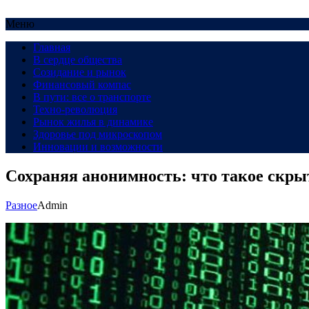
Меню
Главная
В сердце общества
Созидание и рынок
Финансовый компас
В пути: все о транспорте
Техно-революция
Рынок жилья в динамике
Здоровье под микроскопом
Инновации и возможности
Сохраняя анонимность: что такое скры
Разное
Admin