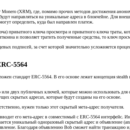
Monero (XRM), где, помимо прочих методов достижения аноним
будут направляться на уникальные адреса в блокчейне. Для внеш
могут определить, куда был направлен платеж.
юча) приватного ключа просмотра и приватного ключа траты, кот
ткоина и позволяет тратить полученные средства, то ключ прос
ьцевых подписей, за счет которой значительно усложняется проц
ERC-5564
жен стандарт ERC-5564. В его основе лежит концепция stealth 
ого или двух публичных ключей, которые можно использовать для 
щих скрытых адресах, которые будут созданы на его основе.
етственно, нужен только этот скрытый мета-адрес получателя.
а вводит его мета-адрес в совместимый с ERC-5564 интерфейс. И
учается уникальный одноразовый скрытый адрес и объявление (a
бъявление. Благодаря объявлению Bob сможет найти транзакцию 