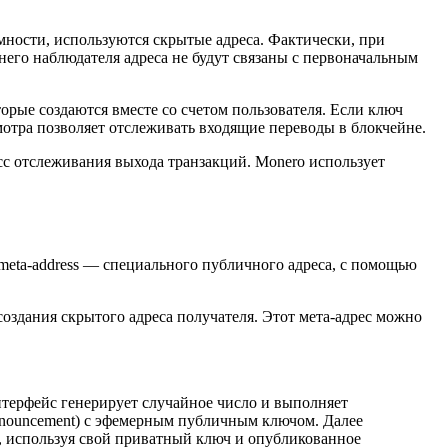
ности, используются скрытые адреса. Фактически, при
него наблюдателя адреса не будут связаны с первоначальным
орые создаются вместе со счетом пользователя. Если ключ
мотра позволяет отслеживать входящие переводы в блокчейне.
есс отслеживания выхода транзакций. Monero использует
meta-address — специального публичного адреса, с помощью
создания скрытого адреса получателя. Этот мета-адрес можно
нтерфейс генерирует случайное число и выполняет
nnouncement) с эфемерным публичным ключом. Далее
и, используя свой приватный ключ и опубликованное