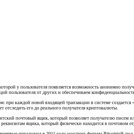
ря которой у пользователя появляется возможность анонимно получ
ций пользователя от других и обеспечиваем конфиденциальност
ом: при каждой новой входящей транзакции в системе создает
т отследить его до реального получателя криптовалюты.
ентский почтовый ящик, который позволяет получателю писем и
реквизитам ящика, который физически находится в почтовом от
впервые предложил в 2011 году участник форума Bitcointalk по