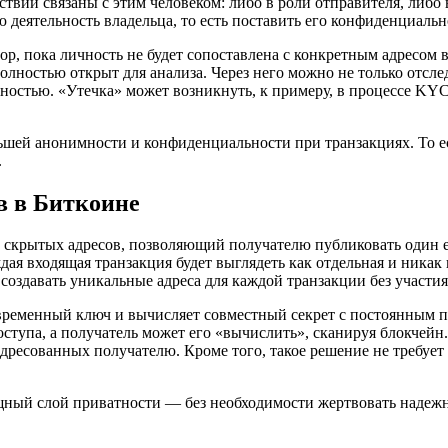
ствии связаны с этим человеком: либо в роли отправителя, либо
деятельность владельца, то есть поставить его конфиденциально
ор, пока личность не будет сопоставлена с конкретным адресом
полностью открыт для анализа. Через него можно не только отсл
ичностью. «Утечка» может возникнуть, к примеру, в процессе KY
льшей анонимности и конфиденциальности при транзакциях. То 
.
в в Биткоине
м скрытых адресов, позволяющий получателю публиковать один
ая входящая транзакция будет выглядеть как отдельная и никак 
оздавать уникальные адреса для каждой транзакции без участия
т временный ключ и вычисляет совместный секрет с постоянным 
оступа, а получатель может его «вычислить», сканируя блокчейн.
 адресованных получателю. Кроме того, такое решение не требуе
ощный слой приватности — без необходимости жертвовать надеж