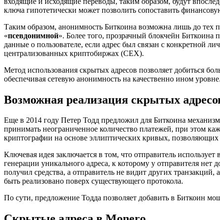
входящие и исходящие переводы, таким образом, будут впослед
ключа гипотетически может позволить сопоставить финансовую 
Таким образом, анонимность Биткоина возможна лишь до тех п
«
псевдонимной
». Более того, прозрачный блокчейн Биткоина 
данные о пользователе, если адрес был связан с конкретной л
централизованных криптобиржах (CEX).
Метод использования скрытых адресов позволяет добиться бо
обеспечивая сетевую анонимность на качественно ином уровне
Возможная реализация скрытых адресо
Еще в 2014 году Петер Тодд предложил для Биткоина механиз
принимать неограниченное количество платежей, при этом кажд
криптографии на основе эллиптических кривых, позволяющих с
Ключевая идея заключается в том, что отправитель используе
генерации уникального адреса, к которому у отправителя нет д
получил средства, а отправитель не видит других транзакций,
быть реализовано поверх существующего протокола.
По сути, предложение Тодда позволяет добавить в Биткоин м
Скрытые адреса в Monero