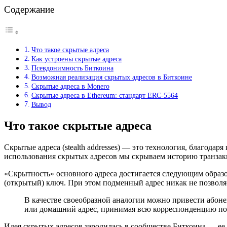
Содержание
Что такое скрытые адреса
Как устроены скрытые адреса
Псевдонимность Биткоина
Возможная реализация скрытых адресов в Биткоине
Скрытые адреса в Monero
Скрытые адреса в Ethereum: стандарт ERC-5564
Вывод
Что такое скрытые адреса
Скрытые адреса (stealth addresses) — это технология, благода
использования скрытых адресов мы скрываем историю транзак
«Скрытность» основного адреса достигается следующим образ
(открытый) ключ. При этом подменный адрес никак не позволяе
В качестве своеобразной аналогии можно привести абон
или домашний адрес, принимая всю корреспонденцию по 
Идея скрытых адресов зародилась в сообществе Биткоина — ее 