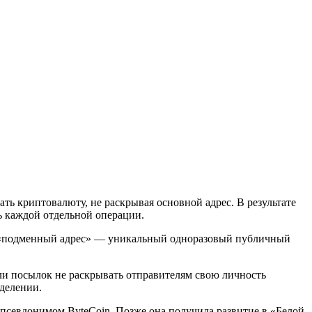
ать криптовалюту, не раскрывая основной адрес. В результате
ь каждой отдельной операции.
ся «подменный адрес» — уникальный одноразовый публичный
ли посылок не раскрывать отправителям свою личность
делении.
д псевдонимом ByteCoin. Позже она получила развитие в «Белой