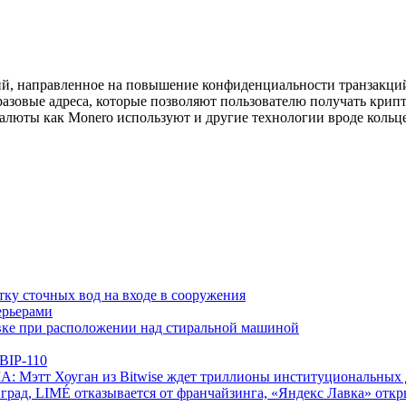
ий, направленное на повышение конфиденциальности транзакци
оразовые адреса, которые позволяют пользователю получать кри
алюты как Monero используют и другие технологии вроде кольц
ку сточных вод на входе в сооружения
ерьерами
овке при расположении над стиральной машиной
 BIP-110
А: Мэтт Хоуган из Bitwise ждет триллионы институциональных 
град, LIMÉ отказывается от франчайзинга, «Яндекс Лавка» откр