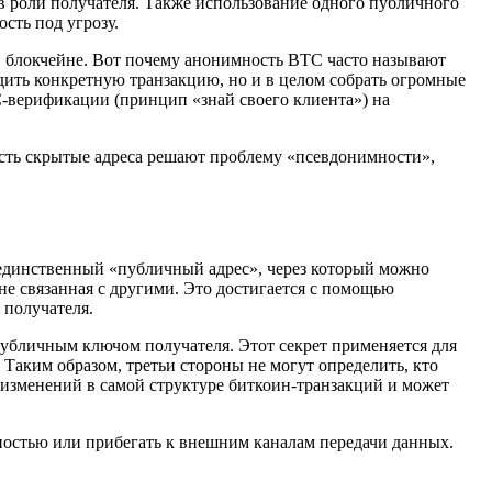
 в роли получателя. Также использование одного публичного
сть под угрозу.
 в блокчейне. Вот почему анонимность BTC часто называют
едить конкретную транзакцию, но и в целом собрать огромные
C-верификации (принцип «знай своего клиента») на
есть скрытые адреса решают проблему «псевдонимности»,
 единственный «публичный адрес», через который можно
не связанная с другими. Это достигается с помощью
 получателя.
публичным ключом получателя. Этот секрет применяется для
 Таким образом, третьи стороны не могут определить, кто
т изменений в самой структуре биткоин-транзакций и может
ностью или прибегать к внешним каналам передачи данных.