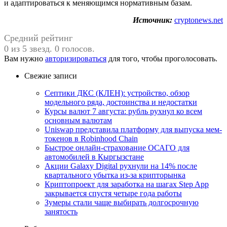
и адаптироваться к меняющимся нормативным базам.
Источник:
cryptonews.net
Средний рейтинг
0 из 5 звезд. 0 голосов.
Вам нужно
авторизироваться
для того, чтобы проголосовать.
Свежие записи
Септики ДКС (КЛЕН): устройство, обзор
модельного ряда, достоинства и недостатки
Курсы валют 7 августа: рубль рухнул ко всем
основным валютам
Uniswap представила платформу для выпуска мем-
токенов в Robinhood Chain
Быстрое онлайн-страхование ОСАГО для
автомобилей в Кыргызстане
Акции Galaxy Digital рухнули на 14% после
квартального убытка из-за крипторынка
Криптопроект для заработка на шагах Step App
закрывается спустя четыре года работы
Зумеры стали чаще выбирать долгосрочную
занятость