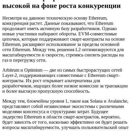
высокой на фоне роста конкуренции
Несмотря на давнюю техническую основу Ethereum,
конкуренция растет. Данные показывают, что Ethereum
продолжает иметь активную базу разработчиков. Однако
новые участники набирают обороты. EVM-совместимые
цепочки, которые поддерживают смарт-контракты на основе
Ethereum, расширяют использование за пределы основной
сети Ethereum. Между тем, решения L2 оптимизируются для
масштабируемости и скорости, стремясь снизить расходы на
газ и перегрузку сети.
Arbitrum и Optimism — две из самых быстрорастущих сетей
Layer-2, поддерживающих совместимые с Ethereum смарт-
контракты. Их рост открывает альтернативы для
разработчиков, ищущих более низкие комиссии за транзакции
и более высокую пропускную способность.
Между тем, блокчейны уровня 1, такие как Solana и Avalanche,
представляют собой независимые экосистемы с различными
моделями консенсуса и структурами затрат. Будущее
лидерство Ethereum в области смарт-контрактов, вероятно,
будет зависеть от того, насколько эффективно он будет решать
вопросы масштабируемости, улучшать пользовательский опыт