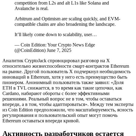
competition from L2s and alt L1s like Solana and
Avalanche is real.
Arbitrum and Optimism are scaling quickly, and EVM-
compatible chains are also broadening the landscape.
It’ll likely come down to scalability, user…
— Coin Edition: Your Crypto News Edge ️
(@CoinEdition) June 7, 2025
Аналитик CryptoJack спровоцировал разговор на X
относительно жизнеспособности смарт-контрактов Ethereum
на рынке. Другой пользователь X подчеркнул необходимость
инноваций в Ethereum, хотя у него есть преимущество быть
пионером. Анонимный пользователь также заявил: «Доля
ETH в TVL снижается, в то время как такие цепочки, как
Cardano, набирают обороты с более эффективными
решениями. Реальный вопрос не в том, чтобы оставаться
впереди, а в том, чтобы адаптироваться». Между тем эксперты
из Coin Edition предположили, что масштабируемость, ясность
регулирования и пользовательский опыт могут помочь
Ethereum оставаться впереди кривой.
Активность разработчиков остается