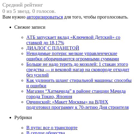
Средний рейтинг
0 из 5 звезд. 0 голосов.
Вам нужно
авторизироваться
для того, чтобы проголосовать.
Свежие записи
АТБ запускает вклад «Ключевой Детский» со
ставкой до 18,17%
ДИАЛОГ С ПЛАНЕТОЙ
Невидимые потери: мелкие управленческие
ошибки оборачиваются огромными суммами
Больше не надо тереть до мозолей: 1 стакан этого
средства — и вековой нагар на сковороде отходит
без усилий
Как удлинить шланг стиральной машины: способы
и ошибки
Магазин “Хатмачида” в районе станции Мачида
города Токио, Япония
Овчинский: «Макет Москвы» на ВДНХ
подготовил программу к 70-летию Дня строителя
Рубрики
В пути: все о транспорте
В сердце общества