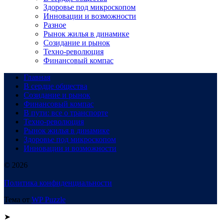
Здоровье под микроскопом
Инновации и возможности
Разное
Рынок жилья в динамике
Созидание и рынок
Техно-революция
Финансовый компас
Главная
В сердце общества
Созидание и рынок
Финансовый компас
В пути: все о транспорте
Техно-революция
Рынок жилья в динамике
Здоровье под микроскопом
Инновации и возможности
© 2026
Политика конфиденциальности
Тема от
WP Puzzle
➤