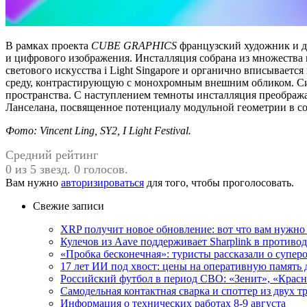
В рамках проекта
CUBE GRAPHICS
французский художник и д
и цифрового изображения. Инсталляция собрана из множества
светового искусства
i Light Singapore и органично вписывает
среду, контрастирующую с монохромным внешним обликом. Сис
пространства. С наступлением темноты инсталляция преобража
Ланселана, посвященное потенциалу модульной геометрии в с
Фото: Vincent Ling, SY2, I Light Festival.
Средний рейтинг
0 из 5 звезд. 0 голосов.
Вам нужно
авторизироваться
для того, чтобы проголосовать.
Свежие записи
XRP получит новое обновление: вот что вам нужно 
Кулечов из Aave поддерживает Sharplink в против
«Пробка бесконечная»: туристы рассказали о супер
17 лет ИИ под хвост: цены на оперативную память 
Российский футбол в период СВО: «Зенит», «Крас
Самодельная контактная сварка и споттер из двух
Информация о технических работах 8-9 августа