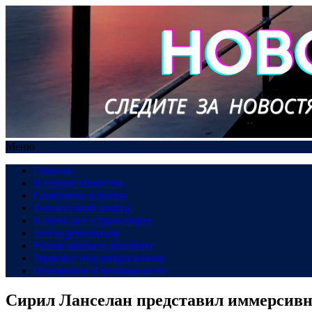
Меню
Главная
В сердце общества
Созидание и рынок
Финансовый компас
В пути: все о транспорте
Техно-революция
Рынок жилья в динамике
Здоровье под микроскопом
Инновации и возможности
Сирил Ланселан представил иммерсив