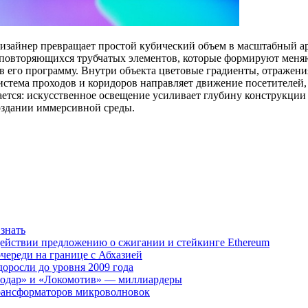
изайнер превращает простой кубический объем в масштабный ар
 повторяющихся трубчатых элементов, которые формируют меня
ся в его программу. Внутри объекта цветовые градиенты, отраж
тема проходов и коридоров направляет движение посетителей, 
ется: искусственное освещение усиливает глубину конструкции
оздании иммерсивной среды.
знать
одействии предложению о сжигании и стейкинге Ethereum
очереди на границе с Абхазией
доросли до уровня 2009 года
нодар» и «Локомотив» — миллиардеры
 трансформаторов микроволновок