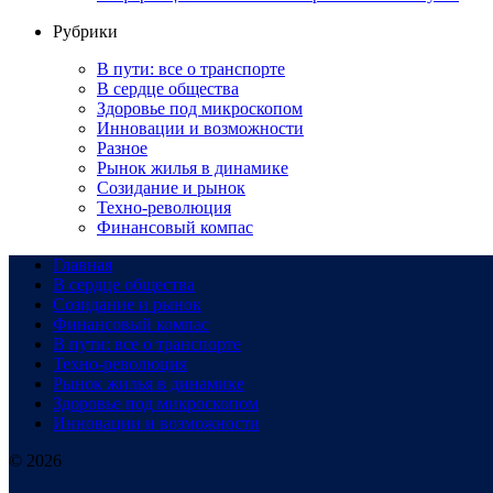
Рубрики
В пути: все о транспорте
В сердце общества
Здоровье под микроскопом
Инновации и возможности
Разное
Рынок жилья в динамике
Созидание и рынок
Техно-революция
Финансовый компас
Главная
В сердце общества
Созидание и рынок
Финансовый компас
В пути: все о транспорте
Техно-революция
Рынок жилья в динамике
Здоровье под микроскопом
Инновации и возможности
© 2026