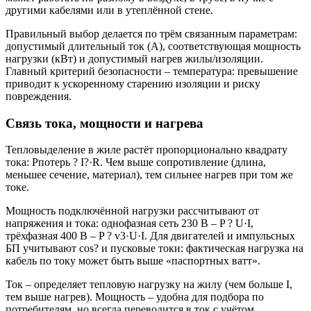
другими кабелями или в утеплённой стене.
Правильный выбор делается по трём связанным параметрам:
допустимый длительный ток (А), соответствующая мощность
нагрузки (кВт) и допустимый нагрев жилы/изоляции.
Главный критерий безопасности – температура: превышение
приводит к ускоренному старению изоляции и риску
повреждения.
Связь тока, мощности и нагрева
Тепловыделение в жиле растёт пропорционально квадрату
тока: Pпотерь ? I?·R. Чем выше сопротивление (длина,
меньшее сечение, материал), тем сильнее нагрев при том же
токе.
Мощность подключённой нагрузки рассчитывают от
напряжения и тока: однофазная сеть 230 В – P ? U·I,
трёхфазная 400 В – P ? v3·U·I. Для двигателей и импульсных
БП учитывают cos? и пусковые токи: фактическая нагрузка на
кабель по току может быть выше «паспортных ватт».
Ток – определяет тепловую нагрузку на жилу (чем больше I,
тем выше нагрев). Мощность – удобна для подбора по
потребителям, но всегда переводится в ток с учётом