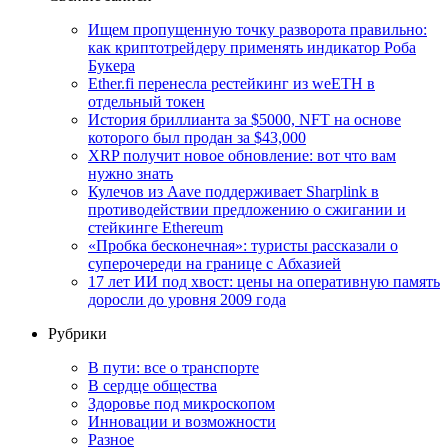
Ищем пропущенную точку разворота правильно:
как криптотрейдеру применять индикатор Роба
Букера
Ether.fi перенесла рестейкинг из weETH в
отдельный токен
История бриллианта за $5000, NFT на основе
которого был продан за $43,000
XRP получит новое обновление: вот что вам
нужно знать
Кулечов из Aave поддерживает Sharplink в
противодействии предложению о сжигании и
стейкинге Ethereum
«Пробка бесконечная»: туристы рассказали о
суперочереди на границе с Абхазией
17 лет ИИ под хвост: цены на оперативную память
доросли до уровня 2009 года
Рубрики
В пути: все о транспорте
В сердце общества
Здоровье под микроскопом
Инновации и возможности
Разное