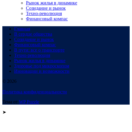
Рынок жилья в динамике
Созидание и рынок
Техно-революция
Финансовый компас
Главная
В сердце общества
Созидание и рынок
Финансовый компас
В пути: все о транспорте
Техно-революция
Рынок жилья в динамике
Здоровье под микроскопом
Инновации и возможности
© 2026
Политика конфиденциальности
Тема от
WP Puzzle
➤