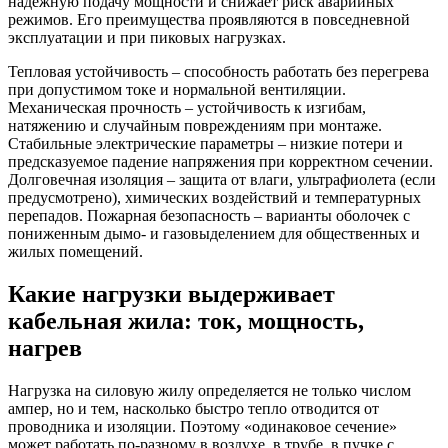
надёжную подачу мощности и снижает риск аварийных
режимов. Его преимущества проявляются в повседневной
эксплуатации и при пиковых нагрузках.
Тепловая устойчивость – способность работать без перегрева
при допустимом токе и нормальной вентиляции.
Механическая прочность – устойчивость к изгибам,
натяжению и случайным повреждениям при монтаже.
Стабильные электрические параметры – низкие потери и
предсказуемое падение напряжения при корректном сечении.
Долговечная изоляция – защита от влаги, ультрафиолета (если
предусмотрено), химических воздействий и температурных
перепадов. Пожарная безопасность – варианты оболочек с
пониженным дымо- и газовыделением для общественных и
жилых помещений.
Какие нагрузки выдерживает
кабельная жила: ток, мощность,
нагрев
Нагрузка на силовую жилу определяется не только числом
ампер, но и тем, насколько быстро тепло отводится от
проводника и изоляции. Поэтому «одинаковое сечение»
может работать по-разному в воздухе, в трубе, в пучке с