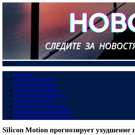
Меню
Главная
В сердце общества
Созидание и рынок
Финансовый компас
В пути: все о транспорте
Техно-революция
Рынок жилья в динамике
Здоровье под микроскопом
Инновации и возможности
Silicon Motion прогнозирует ухудшение