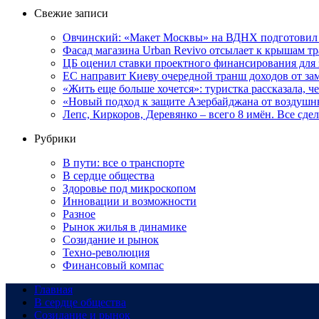
Свежие записи
Овчинский: «Макет Москвы» на ВДНХ подготовил 
Фасад магазина Urban Revivo отсылает к крышам 
ЦБ оценил ставки проектного финансирования для
ЕС направит Киеву очередной транш доходов от з
«Жить еще больше хочется»: туристка рассказала, ч
«Новый подход к защите Азербайджана от воздушн
Лепс, Киркоров, Деревянко – всего 8 имён. Все сд
Рубрики
В пути: все о транспорте
В сердце общества
Здоровье под микроскопом
Инновации и возможности
Разное
Рынок жилья в динамике
Созидание и рынок
Техно-революция
Финансовый компас
Главная
В сердце общества
Созидание и рынок