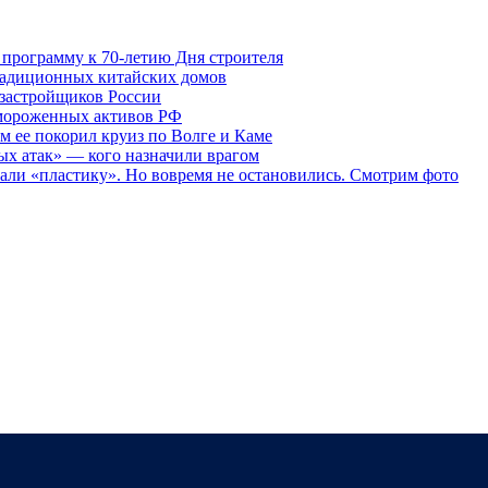
программу к 70-летию Дня строителя
традиционных китайских домов
 застройщиков России
амороженных активов РФ
ем ее покорил круиз по Волге и Каме
ых атак» — кого назначили врагом
елали «пластику». Но вовремя не остановились. Смотрим фото