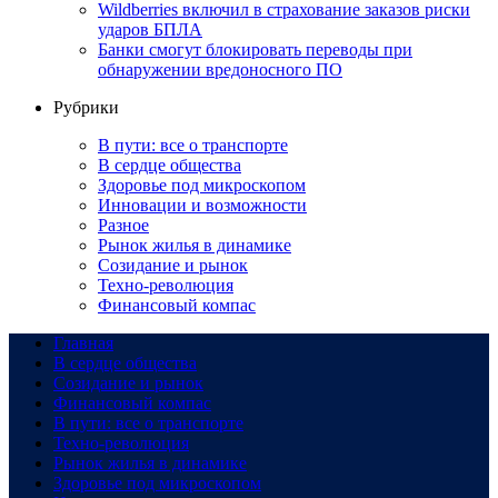
Wildberries включил в страхование заказов риски
ударов БПЛА
Банки смогут блокировать переводы при
обнаружении вредоносного ПО
Рубрики
В пути: все о транспорте
В сердце общества
Здоровье под микроскопом
Инновации и возможности
Разное
Рынок жилья в динамике
Созидание и рынок
Техно-революция
Финансовый компас
Главная
В сердце общества
Созидание и рынок
Финансовый компас
В пути: все о транспорте
Техно-революция
Рынок жилья в динамике
Здоровье под микроскопом