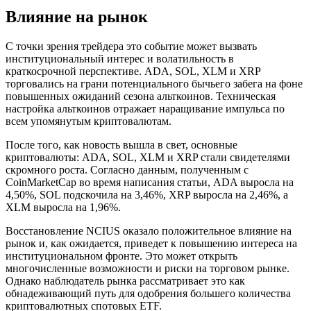
Влияние на рынок
С точки зрения трейдера это событие может вызвать
институциональный интерес и волатильность в
краткосрочной перспективе. ADA, SOL, XLM и XRP
торговались на грани потенциального бычьего забега на фоне
повышенных ожиданий сезона альткоинов. Техническая
настройка альткоинов отражает наращивание импульса по
всем упомянутым криптовалютам.
После того, как новость вышла в свет, основные
криптовалюты: ADA, SOL, XLM и XRP стали свидетелями
скромного роста. Согласно данным, полученным с
CoinMarketCap во время написания статьи, ADA выросла на
4,50%, SOL подскочила на 3,46%, XRP выросла на 2,46%, а
XLM выросла на 1,96%.
Восстановление NCIUS оказало положительное влияние на
рынок и, как ожидается, приведет к повышению интереса на
институциональном фронте. Это может открыть
многочисленные возможности и риски на торговом рынке.
Однако наблюдатель рынка рассматривает это как
обнадеживающий путь для одобрения большего количества
криптовалютных спотовых ETF.