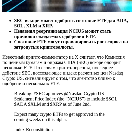
SEC вскоре может одобрить спотовые ETF для ADA,
SOL, XLM и XRP.
Недавняя реорганизация NCIUS может стать
причиной ожидаемых одобрений ETF.
Спотовые ETF могут спровоцировать рост спроса на
затронутые криптовалюты.
Известный крипто-комментатор на X считает, что Комиссия
по ценным бумагам и биржам США (SEC) вскоре одобрит
несколько ETF. По словам крипто-персоны, последнее
действие SEC, воссоздающее индекс расчетных цен Nasdaq
Crypto US, сигнализирует о том, что агентство близко к
одобрению нескольких ETF.
Breaking: #SEC approves @Nasdaq Crypto US
Settlement Price Index (the “NCIUS”) to include $SOL
$ADA $XLM and $XRP as of June 2nd.
Expect many crypto ETFs to get approved in the
coming weeks on this alpha.
Index Reconstitution