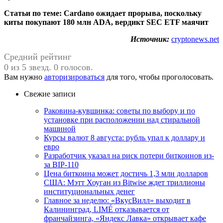
Статьи по теме: Cardano ожидает прорыва, поскольку
киты покупают 180 млн ADA, вердикт SEC ETF маячит
Источник:
cryptonews.net
Средний рейтинг
0 из 5 звезд. 0 голосов.
Вам нужно
авторизироваться
для того, чтобы проголосовать.
Свежие записи
Раковина-кувшинка: советы по выбору и по
установке при расположении над стиральной
машиной
Курсы валют 8 августа: рубль упал к доллару и
евро
Разработчик указал на риск потери биткоинов из-
за BIP-110
Цена биткоина может достичь 1,3 млн долларов
США: Мэтт Хоуган из Bitwise ждет триллионы
институциональных денег
Главное за неделю: «ВкусВилл» выходит в
Калининград, LIMÉ отказывается от
франчайзинга, «Яндекс Лавка» открывает кафе