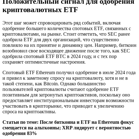
Положительный сигнал для одобрения
криптовалютных ETF
Этот шаг может спровоцировать ряд событий, включая
одобрение большего количества спотовых ETF, связанных с
криптовалютами, на рынке. Стоит отметить, что SEC ранее
одобрила ETF для двух организаций, что существенно
повлияло на их принятие и динамику цен. Например, биткоин
возобновил свое восходящее движение после того, как SEC
одобрила спотовый ETF BTC в 2024 году, и с тех пор
сохраняет оптимистичные настроения.
Спотовый ETF Ethereum получил одобрение в июле 2024 года
и привел к заметному спросу на криптовалюту, хотя и не в
такой степени, как Bitcoin. Однако большинство
пользователей криптовалюты считают одобрение ETF
позитивным для затронутых криптоактивов, поскольку оно
предоставляет институциональным инвесторам возможности
участвовать в крипторынке, что приводит к увеличению
спроса на криптоактивы.
Статьи по теме: После биткоина и ETF на Ethereum фокус
смещается на альткоины; XRP лидирует с вероятностью
одобрения 83%