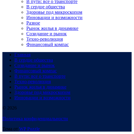
В пути: все о транспорте
В сердце общества
Здоровье под микроскопом
Инновации и возможности
Разное
Рынок жилья в динамике
Созидание и рынок
Техно-революция
Финансовый компас
Главная
В сердце общества
Созидание и рынок
Финансовый компас
В пути: все о транспорте
Техно-революция
Рынок жилья в динамике
Здоровье под микроскопом
Инновации и возможности
© 2026
Политика конфиденциальности
Тема от
WP Puzzle