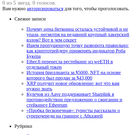
0 из 5 звезд. 0 голосов.
Вам нужно
авторизироваться
для того, чтобы проголосовать.
Свежие записи
Почему цена биткоина осталась устойчивой и не
упала, несмотря на недавний крупный хакерский
взлом? Вот в чем секрет
Ищем пропущенную точку разворота правильно:
как криптотрейдеру применять индикатор Роба
Букера
Ether.fi перенесла рестейкинг из weETH в
отдельный токен
История бриллианта за $5000, NFT на основе
которого был продан за $43,000
XRP получит новое обновление: вот что вам
нужно знать
Кулечов из Aave поддерживает Sharplink в
противодействии предложению о сжигании и
стейкинге Ethereum
«Пробка бесконечная»: туристы рассказали о
суперочереди на границе с Абхазией
Рубрики