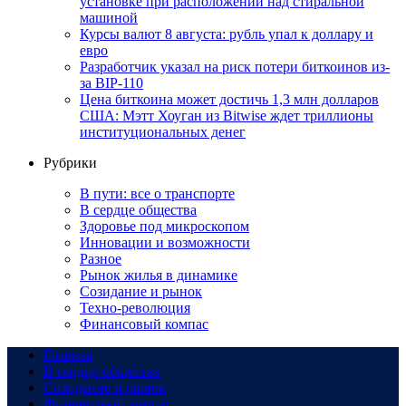
установке при расположении над стиральной
машиной
Курсы валют 8 августа: рубль упал к доллару и
евро
Разработчик указал на риск потери биткоинов из-
за BIP-110
Цена биткоина может достичь 1,3 млн долларов
США: Мэтт Хоуган из Bitwise ждет триллионы
институциональных денег
Рубрики
В пути: все о транспорте
В сердце общества
Здоровье под микроскопом
Инновации и возможности
Разное
Рынок жилья в динамике
Созидание и рынок
Техно-революция
Финансовый компас
Главная
В сердце общества
Созидание и рынок
Финансовый компас