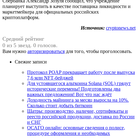
Сбербанка Александр Зозуля сообщил, что учреждение
планирует выступить в качестве поставщика ликвидности и
маркетмейкера для официальных российских
криптоплатформ.
Источник:
cryptonews.net
Средний рейтинг
0 из 5 звезд. 0 голосов.
Вам нужно
авторизироваться
для того, чтобы проголосовать.
Свежие записи
Протокол POAP прекращает работу после выпуска
7,6 млн NFT‑бейджей
Для устоявшегося альткоина Solana (SOL) грядут
исторические перемены! Подготовлены два
важных предложения! Вот что нас ждёт
Доходность майнинга за месяц выросла на 10%.
Сколько стоит добыть биткоин
Шатры: производство, наличие, сертификаты и
реестр российской продукции, доставка по России
и СНГ
ОСАГО онлайн: основные сведения о полисе,
процедуре оформления и необходимых