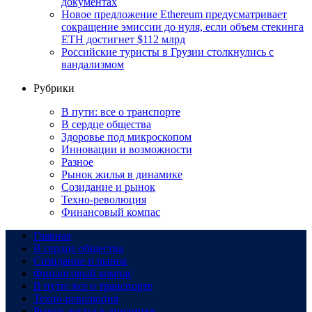
документах
Новое предложение Ethereum предусматривает
сокращение эмиссии до нуля, если объем стекинга
ETH достигнет $112 млрд
Российские туристы в Грузии столкнулись с
вандализмом
Рубрики
В пути: все о транспорте
В сердце общества
Здоровье под микроскопом
Инновации и возможности
Разное
Рынок жилья в динамике
Созидание и рынок
Техно-революция
Финансовый компас
Главная
В сердце общества
Созидание и рынок
Финансовый компас
В пути: все о транспорте
Техно-революция
Рынок жилья в динамике