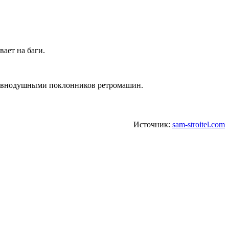
ает на баги.
 равнодушными поклонников ретромашин.
Источник:
sam-stroitel.com