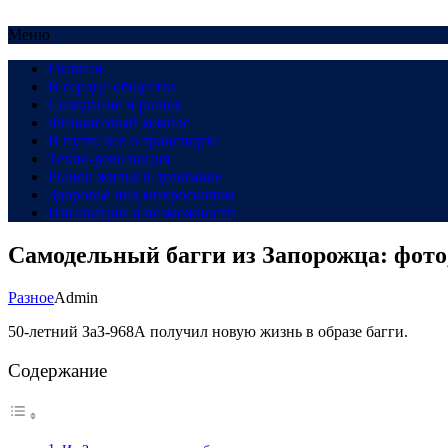
Меню
Главная
В сердце общества
Созидание и рынок
Финансовый компас
В пути: все о транспорте
Техно-революция
Рынок жилья в динамике
Здоровье под микроскопом
Инновации и возможности
Самодельный багги из Запорожца: фото,
Разное
Admin
50-летний ЗаЗ-968А получил новую жизнь в образе багги.
Содержание