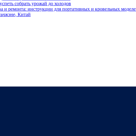
 успеть собрать урожай до холодов
тва и ремонта: инструкции для портативных и кровельных модел
ьчжэне, Китай