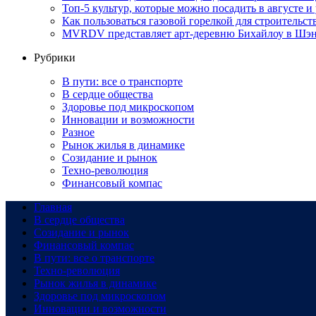
Топ-5 культур, которые можно посадить в августе и
Как пользоваться газовой горелкой для строительс
MVRDV представляет арт-деревню Бихайлоу в Шэн
Рубрики
В пути: все о транспорте
В сердце общества
Здоровье под микроскопом
Инновации и возможности
Разное
Рынок жилья в динамике
Созидание и рынок
Техно-революция
Финансовый компас
Главная
В сердце общества
Созидание и рынок
Финансовый компас
В пути: все о транспорте
Техно-революция
Рынок жилья в динамике
Здоровье под микроскопом
Инновации и возможности