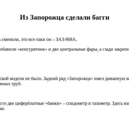
Из Запорожца сделали багги
 сменили, это все-таки он – ЗАЗ-968А.
и добавили «кенгурятник» и две центральные фары, а сзади закр
ческой модели не было. Задний ряд «Запорожца» имел диванную ко
енных труб.
сто две циферблатные «банки» – спидометр и тахометр. Здесь н
ма.