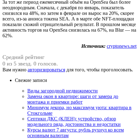
За тот же период ежемесячный объём на OpenSea был более
неоднородным. Сначала, с декабря по январь, показатель
снизился на 48%, но затем в феврале он вырос на 20%, скорее
всего, из-за анонса токена SEA. А в марте обе NFT-площадки
показали схожий отрицательный результат. В прошлом месяце
активность торгов на OpenSea снизилась на 67%, на Blur — на
62%.
Источник:
cryptonews.net
Средний рейтинг
0 из 5 звезд. 0 голосов.
Вам нужно
авторизироваться
для того, чтобы проголосовать.
Свежие записи
Виды загородной недвижимости
Замена окон в квартире: шаги от замера до
монтажа и приемки работ
Минимум декора, но максимум уюта: квартира в
Стокгольме
Септики ДКС (КЛЕН): устройство, обзор
модельного ряда, достоинства и недостатки
Курсы валют 7 августа: рубль рухнул ко всем
основным валютам