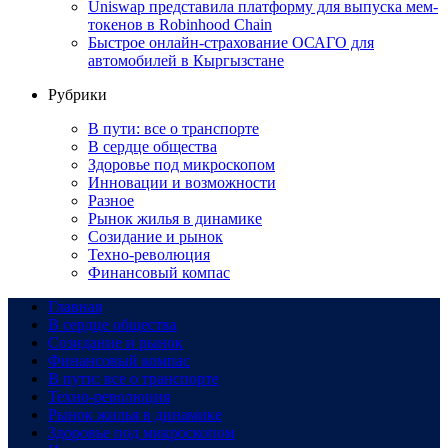
Uniswap представила платформу для выпуска мем-
токенов в Robinhood Chain
Быстрое онлайн-страхование ОСАГО для
автомобилей в Кыргызстане
Рубрики
В пути: все о транспорте
В сердце общества
Здоровье под микроскопом
Инновации и возможности
Разное
Рынок жилья в динамике
Созидание и рынок
Техно-революция
Финансовый компас
Главная
В сердце общества
Созидание и рынок
Финансовый компас
В пути: все о транспорте
Техно-революция
Рынок жилья в динамике
Здоровье под микроскопом