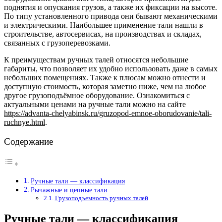
поднятия и опускания грузов, а также их фиксации на высоте.
По типу установленного привода они бывают механическими
и электрическими. Наибольшее применение тали нашли в
строительстве, автосервисах, на производствах и складах,
связанных с грузоперевозками.
К преимуществам ручных талей относятся небольшие
габариты, что позволяет их удобно использовать даже в самых
небольших помещениях. Также к плюсам можно отнести и
доступную стоимость, которая заметно ниже, чем на любое
другое грузоподъёмное оборудование. Ознакомиться с
актуальными ценами на ручные тали можно на сайте
https://advanta-chelyabinsk.ru/gruzopod-emnoe-oborudovanie/tali-
ruchnye.html
.
Содержание
Ручные тали — классификация
Рычажные и цепные тали
Грузоподъемность ручных талей
Ручные тали — классификация