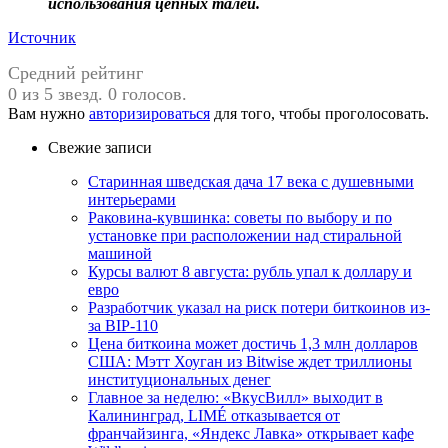
использования цепных талей.
Источник
Средний рейтинг
0 из 5 звезд. 0 голосов.
Вам нужно
авторизироваться
для того, чтобы проголосовать.
Свежие записи
Старинная шведская дача 17 века с душевными
интерьерами
Раковина-кувшинка: советы по выбору и по
установке при расположении над стиральной
машиной
Курсы валют 8 августа: рубль упал к доллару и
евро
Разработчик указал на риск потери биткоинов из-
за BIP-110
Цена биткоина может достичь 1,3 млн долларов
США: Мэтт Хоуган из Bitwise ждет триллионы
институциональных денег
Главное за неделю: «ВкусВилл» выходит в
Калининград, LIMÉ отказывается от
франчайзинга, «Яндекс Лавка» открывает кафе