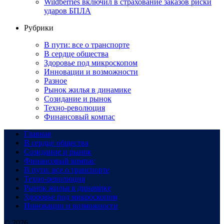
Wildberries включил в страхование заказов риски
ударов БПЛА
Рубрики
В пути: все о транспорте
В сердце общества
Здоровье под микроскопом
Инновации и возможности
Разное
Рынок жилья в динамике
Созидание и рынок
Техно-революция
Финансовый компас
Главная
В сердце общества
Созидание и рынок
Финансовый компас
В пути: все о транспорте
Техно-революция
Рынок жилья в динамике
Здоровье под микроскопом
Инновации и возможности
© 2026