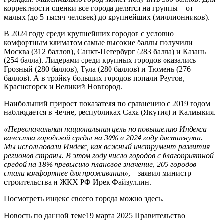
корректности оценки все города делятся на группы – от
малых (до 5 тысяч человек) до крупнейших (миллионников).
В 2024 году среди крупнейших городов с условно
комфортным климатом самые высокие баллы получили
Москва (312 баллов), Санкт-Петербург (283 балла) и Казань
(254 балла). Лидерами среди крупных городов оказались
Грозный (280 баллов), Тула (280 баллов) и Тюмень (276
баллов). А в тройку больших городов попали Реутов,
Красногорск и Великий Новгород.
Наибольший прирост показателя по сравнению с 2019 годом
наблюдается в Чечне, республиках Саха (Якутия) и Калмыкия.
«Первоначальная национальная цель по повышению Индекса
качества городской среды на 30% в 2024 году достигнута.
Мы использовали Индекс, как важный инструмент развития
регионов страны. В этом году число городов с благоприятной
средой на 18% превысило плановое значение, 205 городов
стали комфортнее для проживания»
, – заявил министр
строительства и ЖКХ РФ Ирек Файзуллин.
Посмотреть индекс своего города можно здесь.
Новость по данной теме19 марта 2025 Правительство