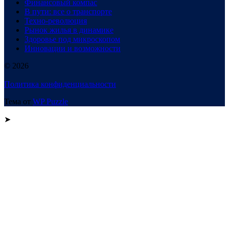
Финансовый компас
В пути: все о транспорте
Техно-революция
Рынок жилья в динамике
Здоровье под микроскопом
Инновации и возможности
© 2026
Политика конфиденциальности
Тема от
WP Puzzle
➤