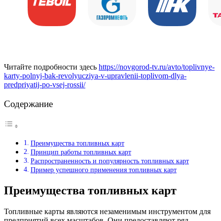
Читайте подробности здесь
https://novgorod-tv.ru/avto/toplivnye-
karty-polnyj-bak-revolyucziya-v-upravlenii-toplivom-dlya-
predpriyatij-po-vsej-rossii/
Содержание
Преимущества топливных карт
Принцип работы топливных карт
Распространенность и популярность топливных карт
Пример успешного применения топливных карт
Преимущества топливных карт
Топливные карты являются незаменимым инструментом для
предприятий всех масштабов. Они предоставляют ряд