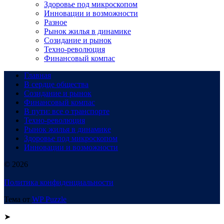
Здоровье под микроскопом
Инновации и возможности
Разное
Рынок жилья в динамике
Созидание и рынок
Техно-революция
Финансовый компас
Главная
В сердце общества
Созидание и рынок
Финансовый компас
В пути: все о транспорте
Техно-революция
Рынок жилья в динамике
Здоровье под микроскопом
Инновации и возможности
© 2026
Политика конфиденциальности
Тема от
WP Puzzle
➤