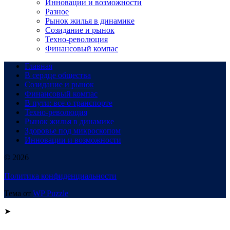
Инновации и возможности
Разное
Рынок жилья в динамике
Созидание и рынок
Техно-революция
Финансовый компас
Главная
В сердце общества
Созидание и рынок
Финансовый компас
В пути: все о транспорте
Техно-революция
Рынок жилья в динамике
Здоровье под микроскопом
Инновации и возможности
© 2026
Политика конфиденциальности
Тема от
WP Puzzle
➤