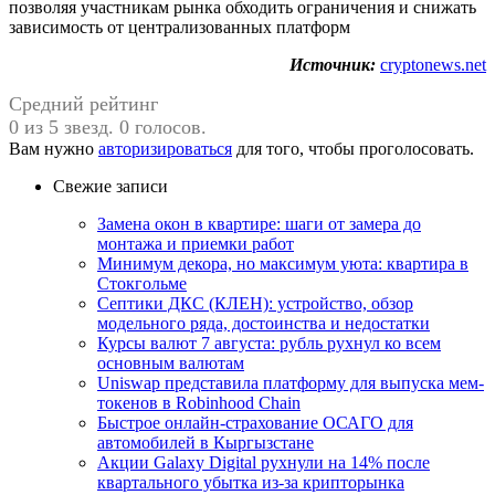
позволяя участникам рынка обходить ограничения и снижать
зависимость от централизованных платформ
Источник:
cryptonews.net
Средний рейтинг
0 из 5 звезд. 0 голосов.
Вам нужно
авторизироваться
для того, чтобы проголосовать.
Свежие записи
Замена окон в квартире: шаги от замера до
монтажа и приемки работ
Минимум декора, но максимум уюта: квартира в
Стокгольме
Септики ДКС (КЛЕН): устройство, обзор
модельного ряда, достоинства и недостатки
Курсы валют 7 августа: рубль рухнул ко всем
основным валютам
Uniswap представила платформу для выпуска мем-
токенов в Robinhood Chain
Быстрое онлайн-страхование ОСАГО для
автомобилей в Кыргызстане
Акции Galaxy Digital рухнули на 14% после
квартального убытка из-за крипторынка