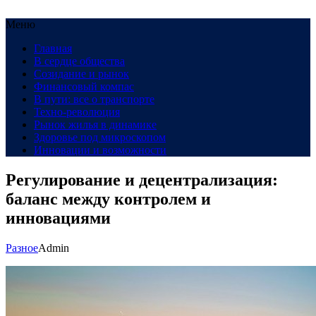
Меню
Главная
В сердце общества
Созидание и рынок
Финансовый компас
В пути: все о транспорте
Техно-революция
Рынок жилья в динамике
Здоровье под микроскопом
Инновации и возможности
Регулирование и децентрализация:
баланс между контролем и
инновациями
Разное
Admin