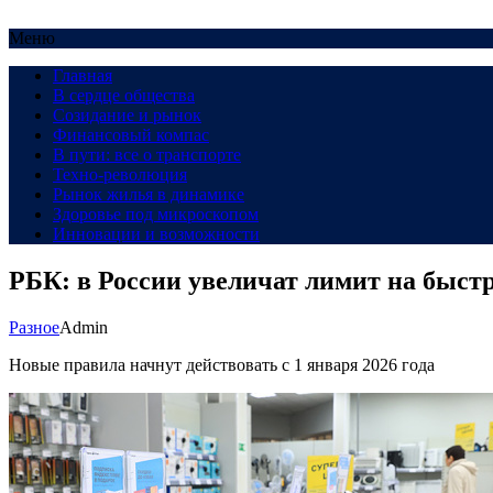
Меню
Главная
В сердце общества
Созидание и рынок
Финансовый компас
В пути: все о транспорте
Техно-революция
Рынок жилья в динамике
Здоровье под микроскопом
Инновации и возможности
РБК: в России увеличат лимит на быст
Разное
Admin
Новые правила начнут действовать с 1 января 2026 года