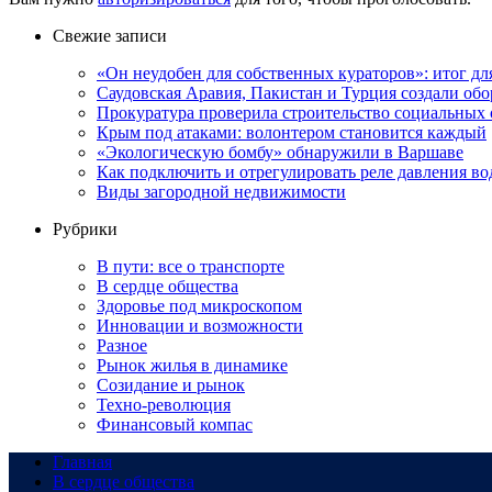
Свежие записи
«Он неудобен для собственных кураторов»: итог дл
Саудовская Аравия, Пакистан и Турция создали об
Прокуратура проверила строительство социальных 
Крым под атаками: волонтером становится каждый
«Экологическую бомбу» обнаружили в Варшаве
Как подключить и отрегулировать реле давления в
Виды загородной недвижимости
Рубрики
В пути: все о транспорте
В сердце общества
Здоровье под микроскопом
Инновации и возможности
Разное
Рынок жилья в динамике
Созидание и рынок
Техно-революция
Финансовый компас
Главная
В сердце общества