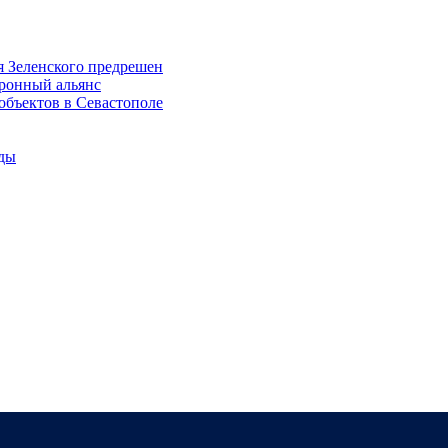
я Зеленского предрешен
оронный альянс
объектов в Севастополе
оды