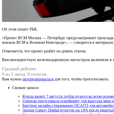
Об этом пишет РБК.
«Проект ВСМ Москва — Петербург предусматривает прокладку м
вокзала ВСМ в Великом Новгороде», — говорится в материале
Отмечается, что проект разбит на девять этапов.
Высокоскоростную железнодорожную магистраль включили в п
Средний рейтинг
0 из 5 звезд. 0 голосов.
Вам нужно
авторизироваться
для того, чтобы проголосовать.
Свежие записи
Курсы валют 7 августа: рубль рухнул ко всем осно
Uniswap представила платформу для выпуска мем-т
Быстрое онлайн-страхование ОСАГО для автомоби
Акции Galaxy Digital рухнули на 14% после кварта