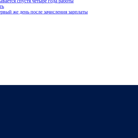
ывается спустя четыре года работы
ть
рвый же день после зачисления зарплаты