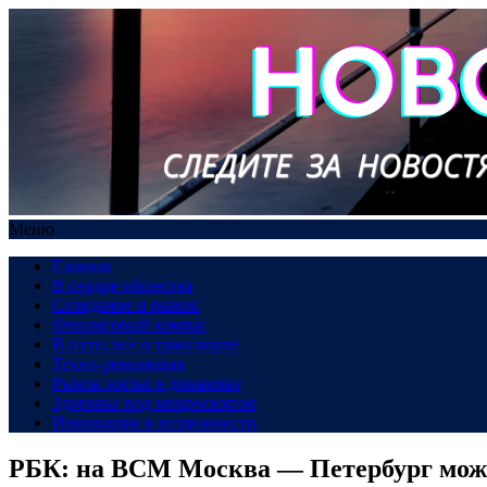
Меню
Главная
В сердце общества
Созидание и рынок
Финансовый компас
В пути: все о транспорте
Техно-революция
Рынок жилья в динамике
Здоровье под микроскопом
Инновации и возможности
РБК: на ВСМ Москва — Петербург може