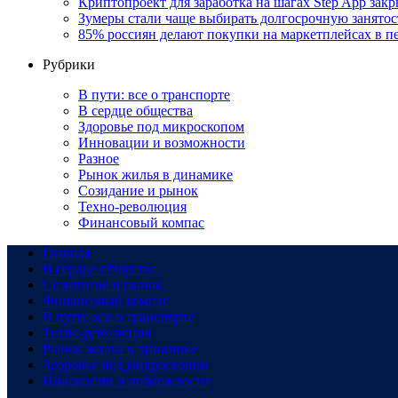
Криптопроект для заработка на шагах Step App закр
Зумеры стали чаще выбирать долгосрочную занятос
85% россиян делают покупки на маркетплейсах в пе
Рубрики
В пути: все о транспорте
В сердце общества
Здоровье под микроскопом
Инновации и возможности
Разное
Рынок жилья в динамике
Созидание и рынок
Техно-революция
Финансовый компас
Главная
В сердце общества
Созидание и рынок
Финансовый компас
В пути: все о транспорте
Техно-революция
Рынок жилья в динамике
Здоровье под микроскопом
Инновации и возможности