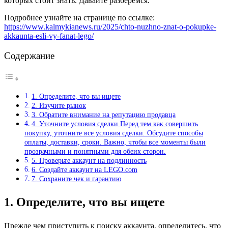
которых стоит знать. Давайте разберемся.
Подробнее узнайте на странице по ссылке:
https://www.kalmykianews.ru/2025/chto-nuzhno-znat-o-pokupke-
akkaunta-esli-vy-fanat-lego/
Содержание
1. Определите, что вы ищете
2. Изучите рынок
3. Обратите внимание на репутацию продавца
4. Уточните условия сделки Перед тем как совершить
покупку, уточните все условия сделки. Обсудите способы
оплаты, доставки, сроки. Важно, чтобы все моменты были
прозрачными и понятными для обеих сторон.
5. Проверьте аккаунт на подлинность
6. Создайте аккаунт на LEGO.com
7. Сохраните чек и гарантию
1. Определите, что вы ищете
Прежде чем приступить к поиску аккаунта, определитесь, что