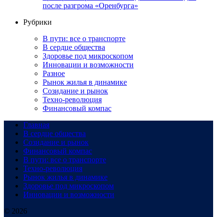
после разгрома «Оренбурга»
Рубрики
В пути: все о транспорте
В сердце общества
Здоровье под микроскопом
Инновации и возможности
Разное
Рынок жилья в динамике
Созидание и рынок
Техно-революция
Финансовый компас
Главная
В сердце общества
Созидание и рынок
Финансовый компас
В пути: все о транспорте
Техно-революция
Рынок жилья в динамике
Здоровье под микроскопом
Инновации и возможности
© 2026