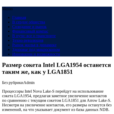
Меню
Главная
В сердце общества
Созидание и рынок
Финансовый компас
В пути: все о транспорте
Техно-революция
Рынок жилья в динамике
Здоровье под микроскопом
Инновации и возможности
Размер сокета Intel LGA1954 останется
таким же, как у LGA1851
Без рубрики
Admin
Процессоры Intel Nova Lake-S перейдут на использование
сокета LGA1954, предлагая заметное увеличение контактов
по сравнению с текущим сокетом LGA1851 для Arrow Lake-S.
Несмотря на увеличение контактов, его размеры останутся без
изменений, на что указывает документ из базы данных NDB.