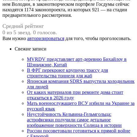
нем Володин, в законотворческом портфеле Госдумы сейчас
находятся 1174 законопроекта, из которых 921 — на стадии
предварительного рассмотрения.
Средний рейтинг
0 из 5 звезд. 0 голосов.
Вам нужно
авторизироваться
для того, чтобы проголосовать.
Свежие записи
MVRDV представляет арт-деревню Бихайлоу в
Шэньчжэне, Китай
В ФРГ перекроют крупную трассу для
строительства тоннеля для жаб
Японская компания SDRS выпустила холодильник
для людей
От каких материалов при ремонте дома стоит
отказаться в 2026 году
Мать военнослужащего ВСУ избили на Украине за
русский язык
Неустойчивость Кельвина-Гельмгольца:
астрофизики получили самое детальное
изображение поверхности Солнца в истории
России посоветовали готовиться к прямой войне
с Европой