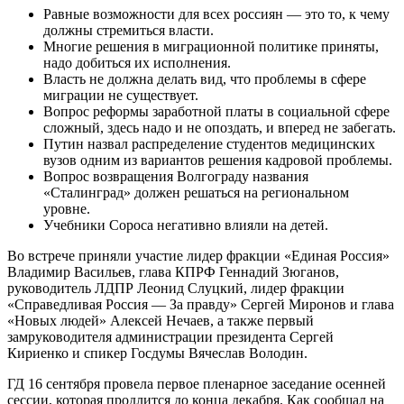
Равные возможности для всех россиян — это то, к чему
должны стремиться власти.
Многие решения в миграционной политике приняты,
надо добиться их исполнения.
Власть не должна делать вид, что проблемы в сфере
миграции не существует.
Вопрос реформы заработной платы в социальной сфере
сложный, здесь надо и не опоздать, и вперед не забегать.
Путин назвал распределение студентов медицинских
вузов одним из вариантов решения кадровой проблемы.
Вопрос возвращения Волгограду названия
«Сталинград» должен решаться на региональном
уровне.
Учебники Сороса негативно влияли на детей.
Во встрече приняли участие лидер фракции «Единая Россия»
Владимир Васильев, глава КПРФ Геннадий Зюганов,
руководитель ЛДПР Леонид Слуцкий, лидер фракции
«Справедливая Россия — За правду» Сергей Миронов и глава
«Новых людей» Алексей Нечаев, а также первый
замруководителя администрации президента Сергей
Кириенко и спикер Госдумы Вячеслав Володин.
ГД 16 сентября провела первое пленарное заседание осенней
сессии, которая продлится до конца декабря. Как сообщал на