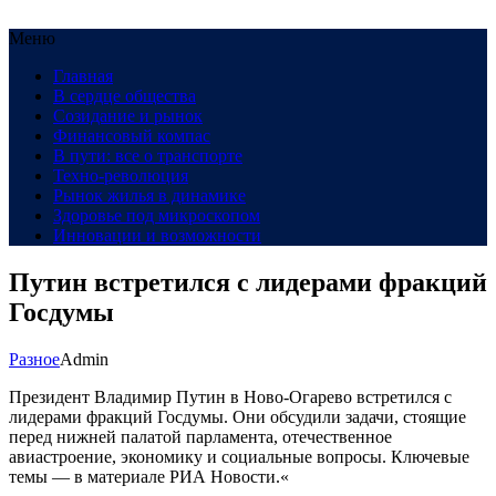
Меню
Главная
В сердце общества
Созидание и рынок
Финансовый компас
В пути: все о транспорте
Техно-революция
Рынок жилья в динамике
Здоровье под микроскопом
Инновации и возможности
Путин встретился с лидерами фракций
Госдумы
Разное
Admin
Президент Владимир Путин в Ново-Огарево встретился с
лидерами фракций Госдумы. Они обсудили задачи, стоящие
перед нижней палатой парламента, отечественное
авиастроение, экономику и социальные вопросы. Ключевые
темы — в материале РИА Новости.«