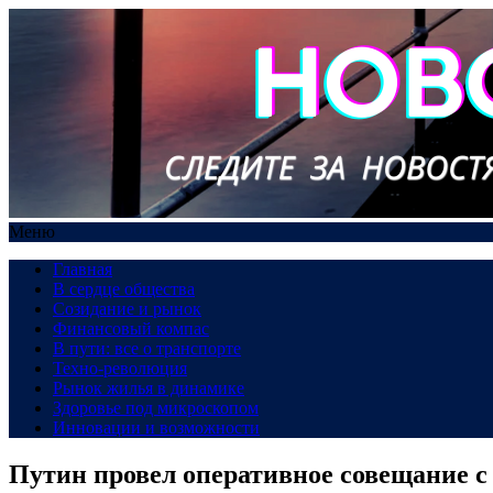
Меню
Главная
В сердце общества
Созидание и рынок
Финансовый компас
В пути: все о транспорте
Техно-революция
Рынок жилья в динамике
Здоровье под микроскопом
Инновации и возможности
Путин провел оперативное совещание 