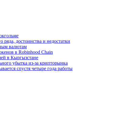
окгольме
 ряда, достоинства и недостатки
вным валютам
окенов в Robinhood Chain
лей в Кыргызстане
льного убытка из-за крипторынка
ывается спустя четыре года работы