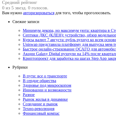
Средний рейтинг
0 из 5 звезд. 0 голосов.
Вам нужно
авторизироваться
для того, чтобы проголосовать.
Свежие записи
Минимум декора, но максимум уюта: квартира в Ст
Септики ДКС (КЛЕН): устройство, обзор модельного
Курсы валют 7 августа: рубль рухнул ко всем осно
Uniswap представила платформу для выпуска мем-т
Быстрое онлайн-страхование ОСАГО для автомоби
Акции Galaxy Digital рухнули на 14% после кварта
Криптопроект для заработка на шагах Step App закр
Рубрики
В пути: все о транспорте
В сердце общества
Здоровье под микроскопом
Инновации и возможности
Разное
Рынок жилья в динамике
Созидание и рынок
Техно-революция
Финансовый компас