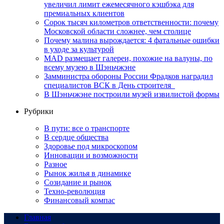
увеличил лимит ежемесячного кэшбэка для
премиальных клиентов
Сорок тысяч километров ответственности: почему
Московской области сложнее, чем столице
Почему малина вырождается: 4 фатальные ошибки
в уходе за культурой
MAD размещает галереи, похожие на валуны, по
всему музею в Шэньчжэне
Замминистра обороны России Фрадков наградил
специалистов ВСК в День строителя
В Шэньчжэне построили музей извилистой формы
Рубрики
В пути: все о транспорте
В сердце общества
Здоровье под микроскопом
Инновации и возможности
Разное
Рынок жилья в динамике
Созидание и рынок
Техно-революция
Финансовый компас
Главная