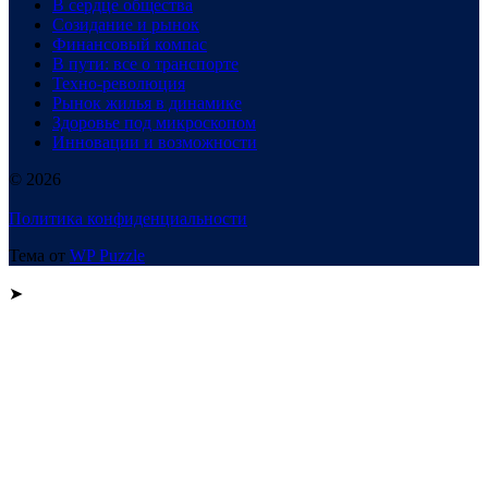
В сердце общества
Созидание и рынок
Финансовый компас
В пути: все о транспорте
Техно-революция
Рынок жилья в динамике
Здоровье под микроскопом
Инновации и возможности
© 2026
Политика конфиденциальности
Тема от
WP Puzzle
➤