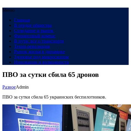
Меню
Главная
В сердце общества
Созидание и рынок
Финансовый компас
В пути: все о транспорте
Техно-революция
Рынок жилья в динамике
Здоровье под микроскопом
Инновации и возможности
ПВО за сутки сбила 65 дронов
Разное
Admin
ПВО за сутки сбила 65 украинских беспилотников.