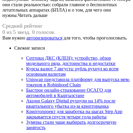
они стали реальностью: собрали главное о беспилотных
летательных аппаратах (БПЛА) и о том, для чего они
нужны.Читать дальше
Средний рейтинг
0 из 5 звезд. 0 голосов.
Вам нужно
авторизироваться
для того, чтобы проголосовать.
Свежие записи
Септики ДКС (КЛЕН): устройство, обзор
модельного ряда, достоинства и недостатки
Курсы валют 7 августа: рубль рухнул ко всем
основным валютам
Uniswap представила платформу для выпуска мем-
токенов в Robinhood Chain
Быстрое онлайн-страхование ОСАГО для
автомобилей в Кыргызстане
Акции Galaxy Digital рухнули на 14% после
квартального убытка из-за крипторынка
Криптопроект для заработка на шагах Step App
закрывается спустя четыре года работы
Зумеры стали чаще выбирать долгосрочную
занятость