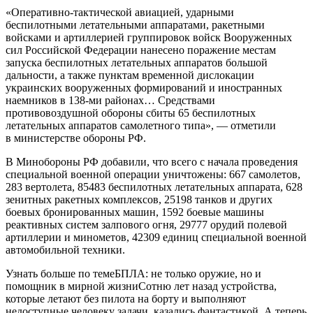
«Оперативно-тактической авиацией, ударными
беспилотными летательными аппаратами, ракетными
войсками и артиллерией группировок войск Вооруженных
сил Российской Федерации нанесено поражение местам
запуска беспилотных летательных аппаратов большой
дальности, а также пунктам временной дислокации
украинских вооруженных формирований и иностранных
наемников в 138-ми районах… Средствами
противовоздушной обороны сбиты 65 беспилотных
летательных аппаратов самолетного типа», — отметили
в министерстве обороны РФ.
В Минобороны РФ добавили, что всего с начала проведения
специальной военной операции уничтожены: 667 самолетов,
283 вертолета, 85483 беспилотных летательных аппарата, 628
зенитных ракетных комплексов, 25198 танков и других
боевых бронированных машин, 1592 боевые машины
реактивных систем залпового огня, 29777 орудий полевой
артиллерии и минометов, 42309 единиц специальной военной
автомобильной техники.
Узнать больше по темеБПЛА: не только оружие, но и
помощник в мирной жизниСотню лет назад устройства,
которые летают без пилота на борту и выполняют
недоступные человеку задачи, казались фантастикой. А теперь