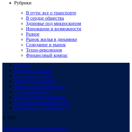
Рубрики
В пути: все о транспорте
В сердце общества
Здоровье под микроскопом
Инновации и возможности
Разное
Рынок жилья в динамике
Созидание и рынок
Техно-революция
Финансовый компас
Главная
В сердце общества
Созидание и рынок
Финансовый компас
В пути: все о транспорте
Техно-революция
Рынок жилья в динамике
Здоровье под микроскопом
Инновации и возможности
© 2026
Политика конфиденциальности