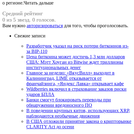
о регионе.Читать дальше
Средний рейтинг
0 из 5 звезд. 0 голосов.
Вам нужно
авторизироваться
для того, чтобы проголосовать.
Свежие записи
Разработчик указал на риск потери биткоинов из-
за BIP-110
Цена биткоина может достичь 1,3 млн долларов
США: Мэтт Хоуган из Bitwise ждет триллионы
институциональных денег
Главное за неделю: «ВкусВилл» выходит в
Калининград, LIMÉ отказывается от
франчайзинга, «Яндекс Лавка» открывает кафе
Wildberries включил в страхование заказов риски
ударов БПЛА
Банки смогут блокировать переводы при
обнаружении вредоносного ПО
В поведении крупных китов, использующих XRP,
наблюдаются необычные движения
В США отложили принятие закона о крипторынке
CLARITY Act до осени