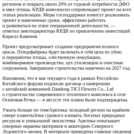
регионов и покрыть около 20% от годовой потребности ДФО
в мясе птицы. КРДВ комплексно сопровождает проект на всех
этапах реализации. Меры господдержки помогут реализовать
проект в намеченные сроки, эффективно работать
и развиваться на этапе операционной деятельности, —
отметил замгендиректора КРДВ по привлечению инвестиций
Кирилл Каменев.
Проект предусматривает создание предприятия полного
цикла. Птицефабрика будет включать в себя цеха по убою
и переработке птицы, собственную инкубацию,
комбикормовое производство, цех утилизации и очистные
сооружения. Завершение строительства намечено на 2027 год.
Напомним, что в мае текущего года в рамках Российско-
Китайского форума подписан договор о намерениях
с китайской компанией Dandong TICI Flowers Co., Ltd
о строительстве современного тепличного комплекса в селе
Осиновая Речка — в августе эти планы были подтверждены.
Узнать больше по темеАрктика: холодный регион на крайнем
севере планетыЗона сурового климата, богатых природных
ресурсов и уникальной экосистемы. Арктика охватывает
северные окраины материков и акваторию Северного
Ледовитого океана. В материале приведены главные сведения