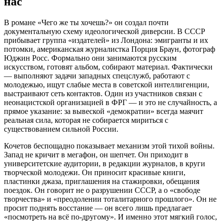
нас
В романе «Чего же ты хочешь?» он создал почти
документальную схему идеологической диверсии. В СССР
прибывает группа «издателей» из Лондона: эмигранты и их
потомки, американская журналистка Порция Браун, фотограф
Юджин Росс. Формально они занимаются русским
искусством, готовят альбом, собирают материал. Фактически
— выполняют задачи западных спецслужб, работают с
молодежью, ищут слабые места в советской интеллигенции,
выстраивают сеть контактов. Один из участников связан с
неонацистской организацией в ФРГ — и это не случайность, а
прямое указание: за вывеской «демократии» всегда маячит
реальная сила, которая не собирается мириться с
существованием сильной России.
Кочетов беспощадно показывает механизм этой тихой войны.
Запад не кричит в мегафон, он шепчет. Он приходит в
университетские аудитории, в редакции журналов, в круги
творческой молодежи. Он приносит красивые книги,
пластинки джаза, приглашения на стажировки, обещания
поездок. Он говорит не о разрушении СССР, а о «свободе
творчества» и «преодолении тоталитарного прошлого». Он не
просит поднять восстание — он всего лишь предлагает
«посмотреть на всё по‑другому». И именно этот мягкий голос,