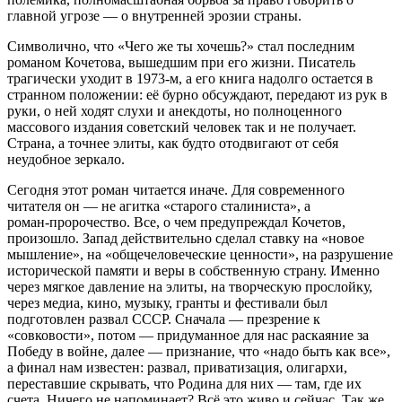
главной угрозе — о внутренней эрозии страны.
Символично, что «Чего же ты хочешь?» стал последним
романом Кочетова, вышедшим при его жизни. Писатель
трагически уходит в 1973‑м, а его книга надолго остается в
странном положении: её бурно обсуждают, передают из рук в
руки, о ней ходят слухи и анекдоты, но полноценного
массового издания советский человек так и не получает.
Страна, а точнее элиты, как будто отодвигают от себя
неудобное зеркало.
Сегодня этот роман читается иначе. Для современного
читателя он — не агитка «старого сталиниста», а
роман‑пророчество. Все, о чем предупреждал Кочетов,
произошло. Запад действительно сделал ставку на «новое
мышление», на «общечеловеческие ценности», на разрушение
исторической памяти и веры в собственную страну. Именно
через мягкое давление на элиты, на творческую прослойку,
через медиа, кино, музыку, гранты и фестивали был
подготовлен развал СССР. Сначала — презрение к
«совковости», потом — придуманное для нас раскаяние за
Победу в войне, далее — признание, что «надо быть как все»,
а финал нам известен: развал, приватизация, олигархи,
переставшие скрывать, что Родина для них — там, где их
счета. Ничего не напоминает? Всё это живо и сейчас. Так же