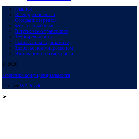
Главная
В сердце общества
Созидание и рынок
Финансовый компас
В пути: все о транспорте
Техно-революция
Рынок жилья в динамике
Здоровье под микроскопом
Инновации и возможности
© 2026
Политика конфиденциальности
Тема от
WP Puzzle
➤