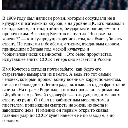
В 1969 году был написан роман, который обсуждали не в
кулуарах писательских клубов, а на уровне ЦК. Его называли
скандальным, антипартийным, бездарным и одновременно —
пророческим. Всеволод Кочетов выпустил "Чего же ты
хочешь?" — книгу‑предупреждение о том, как будет убивать
страну. Не танками и бомбами, а тихим, въедливым словом,
пришедшем с Запада под маской культуры и
"общечеловеческих ценностей". Это было пророчество,
испугавшее элиты СССР. Теперь оно касается и России.
Имя Кочетова сегодня почти забыто, как будто его
старательно вымарали из памяти. А ведь это тот самый
человек, который прошел войну военным корреспондентом,
писал из блокадного Ленинграда, возглавлял отдел фронтовой
газеты «На страже Родины», а потом прославился романом
«Журбины» о рабочей судоверфи — о людях, поднимавших
страну из руин. Он был не кабинетным моралистом, а
писателем, привыкшим смотреть на жизнь из окопа и
заводского цеха. И именно он первым открыто сказал:
главный удар по СССР будет нанесен не по заводам, а по
головам.