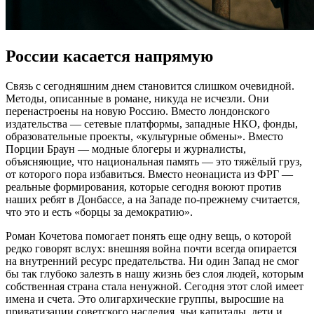
России касается напрямую
Связь с сегодняшним днем становится слишком очевидной.
Методы, описанные в романе, никуда не исчезли. Они
перенастроены на новую Россию. Вместо лондонского
издательства — сетевые платформы, западные НКО, фонды,
образовательные проекты, «культурные обмены». Вместо
Порции Браун — модные блогеры и журналисты,
объясняющие, что национальная память — это тяжёлый груз,
от которого пора избавиться. Вместо неонациста из ФРГ —
реальные формирования, которые сегодня воюют против
наших ребят в Донбассе, а на Западе по‑прежнему считается,
что это и есть «борцы за демократию».
Роман Кочетова помогает понять еще одну вещь, о которой
редко говорят вслух: внешняя война почти всегда опирается
на внутренний ресурс предательства. Ни один Запад не смог
бы так глубоко залезть в нашу жизнь без слоя людей, которым
собственная страна стала ненужной. Сегодня этот слой имеет
имена и счета. Это олигархические группы, выросшие на
приватизации советского наследия, чьи капиталы, дети и