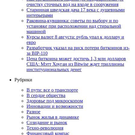
очистку сточных вод на входе в сооружения
Старинная шведская дача 17 века с душевными
интерьерами
Раковина-кувшинка: советы по выбору и по
установке при расположении над стиральной
машиной
Курсы валют 8 августа: рубль упал к доллару и
евро
Разработчик указал на риск потери биткоинов из-
за BIP-110
Цена биткоина может достичь 1,3 млн долларов
США: Мэтт Хоуган из Bitwise ждет триллионы
институциональных денег
Рубрики
В пути: все о транспорте
В сердце общества
Здоровье под микроскопом
Инновации и возможности
Разное
Рынок жилья в динамике
Созидание и рынок
Техно-революция
Финансовый компас