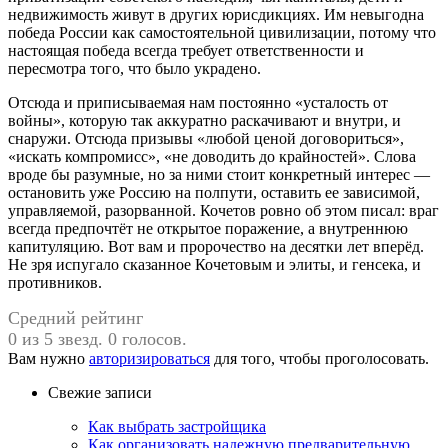
недвижимость живут в других юрисдикциях. Им невыгодна
победа России как самостоятельной цивилизации, потому что
настоящая победа всегда требует ответственности и
пересмотра того, что было украдено.
Отсюда и приписываемая нам постоянно «усталость от
войны», которую так аккуратно раскачивают и внутри, и
снаружи. Отсюда призывы «любой ценой договориться»,
«искать компромисс», «не доводить до крайностей». Слова
вроде бы разумные, но за ними стоит конкретный интерес —
остановить уже Россию на полпути, оставить ее зависимой,
управляемой, разорванной. Кочетов ровно об этом писал: враг
всегда предпочтёт не открытое поражение, а внутреннюю
капитуляцию. Вот вам и пророчество на десятки лет вперёд.
Не зря испугало сказанное Кочетовым и элиты, и генсека, и
противников.
Средний рейтинг
0 из 5 звезд. 0 голосов.
Вам нужно
авторизироваться
для того, чтобы проголосовать.
Свежие записи
Как выбрать застройщика
Как организовать надежную предварительную