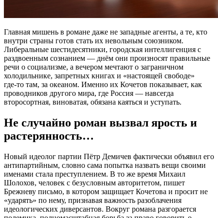
Главная мишень в романе даже не западные агенты, а те, кто
внутри страны готов стать их невольным союзником.
Либеральные шестидесятники, городская интеллигенция с
раздвоенным сознанием — днём они произносят правильные
речи о социализме, а вечером мечтают о заграничном
холодильнике, запретных книгах и «настоящей свободе»
где‑то там, за океаном. Именно их Кочетов показывает, как
проводников другого мира, где Россия — навсегда
второсортная, виноватая, обязана каяться и уступать.
Не случайно роман вызвал ярость и
растерянность…
Новый идеолог партии Пётр Демичев фактически объявил его
антипартийным, словно сама попытка назвать вещи своими
именами стала преступлением. В то же время Михаил
Шолохов, человек с безусловным авторитетом, пишет
Брежневу письмо, в котором защищает Кочетова и просит не
«ударять» по нему, признавая важность разоблачения
идеологических диверсантов. Вокруг романа разгорается
полемика, полномасштабная борьба за право говорить о