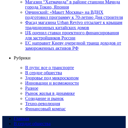
Магазин “Хатмачида” в районе станции Мачида
города Токио, Япония
Овчинский: «Макет Москвы» на ВДНХ
подготовил программу к 70-летию Дня строителя
Фасад магазина Urban Revivo отсылает к крышам
традиционных китайских домов
ЦБ оценил ставки проектного финансирования
для застройщиков России
ЕС направит Киеву очередной транш доходов от
замороженных активов РФ
Рубрики
В пути: все о транспорте
В сердце общества
Здоровье под микроскопом
Инновации и возможности
Разное
Рынок жилья в динамике
Созидание и рынок
Техно-революция
Финансовый компас
Главная
В сердце общества