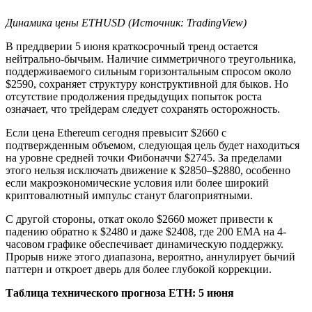
Динамика цены ETHUSD (Источник: TradingView)
В преддверии 5 июня краткосрочный тренд остается
нейтрально-бычьим. Наличие симметричного треугольника,
поддерживаемого сильным горизонтальным спросом около
$2590, сохраняет структуру конструктивной для быков. Но
отсутствие продолжения предыдущих попыток роста
означает, что трейдерам следует сохранять осторожность.
Если цена Ethereum сегодня превысит $2660 с
подтвержденным объемом, следующая цель будет находиться
на уровне средней точки Фибоначчи $2745. За пределами
этого нельзя исключать движение к $2850–$2880, особенно
если макроэкономические условия или более широкий
криптовалютный импульс станут благоприятными.
С другой стороны, откат около $2660 может привести к
падению обратно к $2480 и даже $2408, где 200 EMA на 4-
часовом графике обеспечивает динамическую поддержку.
Прорыв ниже этого диапазона, вероятно, аннулирует бычий
паттерн и откроет дверь для более глубокой коррекции.
Таблица технического прогноза ETH: 5 июня