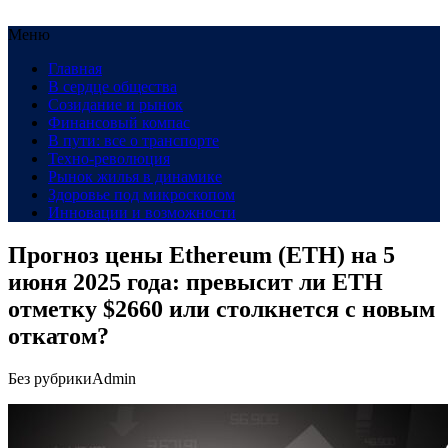
Меню
Главная
В сердце общества
Созидание и рынок
Финансовый компас
В пути: все о транспорте
Техно-революция
Рынок жилья в динамике
Здоровье под микроскопом
Инновации и возможности
Прогноз цены Ethereum (ETH) на 5
июня 2025 года: превысит ли ETH
отметку $2660 или столкнется с новым
откатом?
Без рубрики
Admin