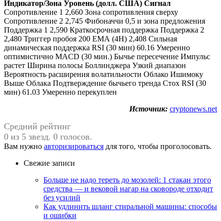
Индикатор/Зона
Уровень (долл. США)
Сигнал
Сопротивление 1 2,660 Зона сопротивления сверху
Сопротивление 2 2,745 Фибоначчи 0,5 и зона предложения
Поддержка 1 2,590 Краткосрочная поддержка Поддержка 2
2,480 Триггер пробоя 200 ЕМА (4H) 2,408 Сильная
динамическая поддержка RSI (30 мин) 60.16 Умеренно
оптимистично MACD (30 мин.) Бычье пересечение Импульс
растет Ширина полосы Боллинджера Узкий диапазон
Вероятность расширения волатильности Облако Ишимоку
Выше Облака Подтверждение бычьего тренда Стох RSI (30
мин) 61.03 Умеренно перекуплен
Источник:
cryptonews.net
Средний рейтинг
0 из 5 звезд. 0 голосов.
Вам нужно
авторизироваться
для того, чтобы проголосовать.
Свежие записи
Больше не надо тереть до мозолей: 1 стакан этого
средства — и вековой нагар на сковороде отходит
без усилий
Как удлинить шланг стиральной машины: способы
и ошибки