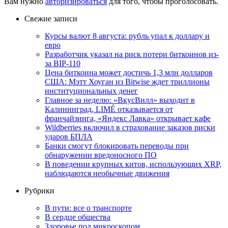
Вам нужно
авторизироваться
для того, чтобы проголосовать.
Свежие записи
Курсы валют 8 августа: рубль упал к доллару и
евро
Разработчик указал на риск потери биткоинов из-
за BIP-110
Цена биткоина может достичь 1,3 млн долларов
США: Мэтт Хоуган из Bitwise ждет триллионы
институциональных денег
Главное за неделю: «ВкусВилл» выходит в
Калининград, LIMÉ отказывается от
франчайзинга, «Яндекс Лавка» открывает кафе
Wildberries включил в страхование заказов риски
ударов БПЛА
Банки смогут блокировать переводы при
обнаружении вредоносного ПО
В поведении крупных китов, использующих XRP,
наблюдаются необычные движения
Рубрики
В пути: все о транспорте
В сердце общества
Здоровье под микроскопом