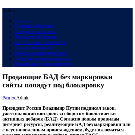
Меню
Главная
В сердце общества
Созидание и рынок
Финансовый компас
В пути: все о транспорте
Техно-революция
Рынок жилья в динамике
Здоровье под микроскопом
Инновации и возможности
Продающие БАД без маркировки
сайты попадут под блокировку
Разное
Admin
Президент России Владимир Путин подписал закон,
ужесточающий контроль за оборотом биологически
активных добавок (БАД). Согласно новым правилам,
интернет-ресурсы
, реализующие БАД без маркировки или
с неустановленным происхождением, будут включаться