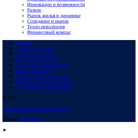
Инновации и возможности
Разное
Рынок жилья в динамике
Созидание и рынок
Техно-революция
Финансовый компас
Главная
В сердце общества
Созидание и рынок
Финансовый компас
В пути: все о транспорте
Техно-революция
Рынок жилья в динамике
Здоровье под микроскопом
Инновации и возможности
© 2026
Политика конфиденциальности
Тема от
WP Puzzle
➤