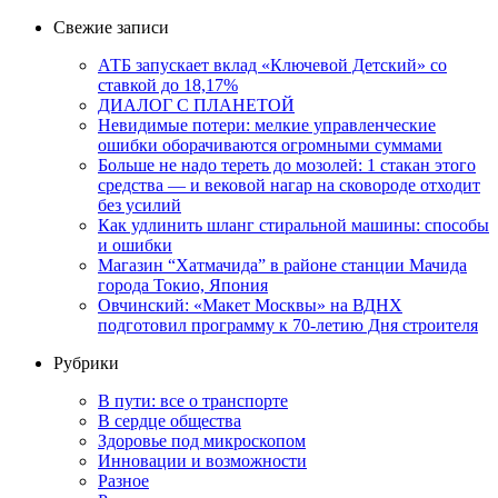
Свежие записи
АТБ запускает вклад «Ключевой Детский» со
ставкой до 18,17%
ДИАЛОГ С ПЛАНЕТОЙ
Невидимые потери: мелкие управленческие
ошибки оборачиваются огромными суммами
Больше не надо тереть до мозолей: 1 стакан этого
средства — и вековой нагар на сковороде отходит
без усилий
Как удлинить шланг стиральной машины: способы
и ошибки
Магазин “Хатмачида” в районе станции Мачида
города Токио, Япония
Овчинский: «Макет Москвы» на ВДНХ
подготовил программу к 70-летию Дня строителя
Рубрики
В пути: все о транспорте
В сердце общества
Здоровье под микроскопом
Инновации и возможности
Разное