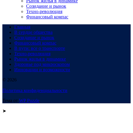
Рынок жилья в динамике
Созидание и рынок
Техно-революция
Финансовый компас
Главная
В сердце общества
Созидание и рынок
Финансовый компас
В пути: все о транспорте
Техно-революция
Рынок жилья в динамике
Здоровье под микроскопом
Инновации и возможности
© 2026
Политика конфиденциальности
Тема от
WP Puzzle
➤