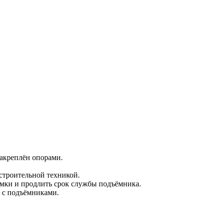
закреплён опорами.
строительной техникой.
омки и продлить срок службы подъёмника.
е с подъёмниками.