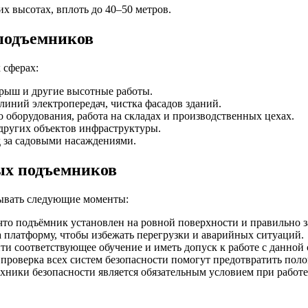
х высотах, вплоть до 40–50 метров.
подъемников
 сферах:
крыш и другие высотные работы.
 линий электропередач, чистка фасадов зданий.
оборудования, работа на складах и производственных цехах.
 других объектов инфраструктуры.
од за садовыми насаждениями.
ых подъемников
ывать следующие моменты:
, что подъёмник установлен на ровной поверхности и правильно 
 платформу, чтобы избежать перегрузки и аварийных ситуаций.
и соответствующее обучение и иметь допуск к работе с данной 
 проверка всех систем безопасности помогут предотвратить пол
ехники безопасности является обязательным условием при работ