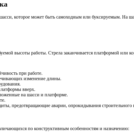
ика
шасси, которое может быть самоходным или буксируемым. На шас
ебуемой высоты работы. Стрела заканчивается платформой или ко
чивость при работе.
печивающих изменение длины.
рудования.
платформы вверх.
ложенные на шасси и платформе.
те.
иты, предотвращающие аварии, опрокидывания строительного п
азличающихся по конструктивным особенностям и назначению: