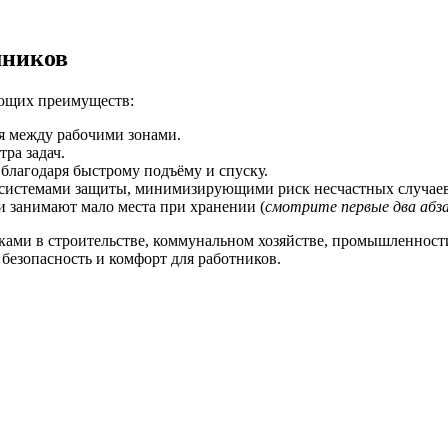
мников
ующих преимуществ:
я между рабочими зонами.
ра задач.
благодаря быстрому подъёму и спуску.
системами защиты, минимизирующими риск несчастных случаев
и занимают мало места при хранении (
смотрите первые два абз
и в строительстве, коммунальном хозяйстве, промышленности 
безопасность и комфорт для работников.