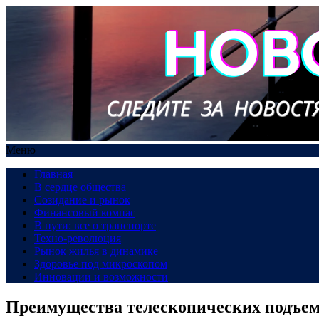
Меню
Главная
В сердце общества
Созидание и рынок
Финансовый компас
В пути: все о транспорте
Техно-революция
Рынок жилья в динамике
Здоровье под микроскопом
Инновации и возможности
Преимущества телескопических подъе