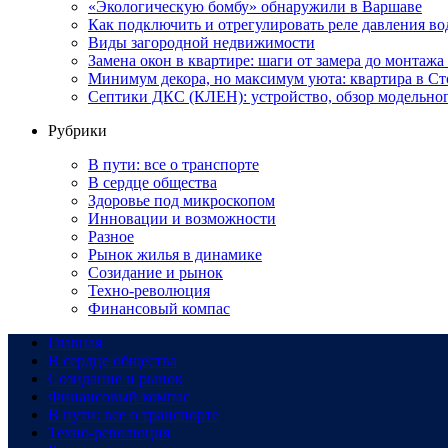
«Экологическую бомбу» обнаружили в Варшаве
Как подключить и отрегулировать реле давления в
Виды загородной недвижимости
Замена окон в квартире: шаги от замера до монтажа
Минимум декора, но максимум уюта: квартира в Ст
Септики ДКС (КЛЕН): устройство, обзор модельного
Рубрики
В пути: все о транспорте
В сердце общества
Здоровье под микроскопом
Инновации и возможности
Разное
Рынок жилья в динамике
Созидание и рынок
Техно-революция
Финансовый компас
Главная
В сердце общества
Созидание и рынок
Финансовый компас
В пути: все о транспорте
Техно-революция