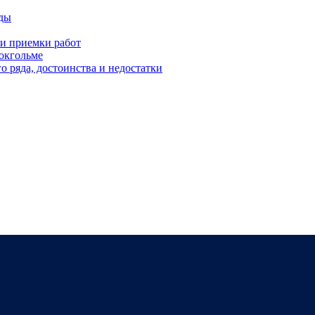
оды
 и приемки работ
окгольме
 ряда, достоинства и недостатки