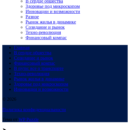
В сердце общества
Здоровье под микроскопом
Инновации и возможности
Разное
Рынок жилья в динамике
Созидание и рынок
Техно-революция
Финансовый компас
Главная
В сердце общества
Созидание и рынок
Финансовый компас
В пути: все о транспорте
Техно-революция
Рынок жилья в динамике
Здоровье под микроскопом
Инновации и возможности
© 2026
Политика конфиденциальности
Тема от
WP Puzzle
➤