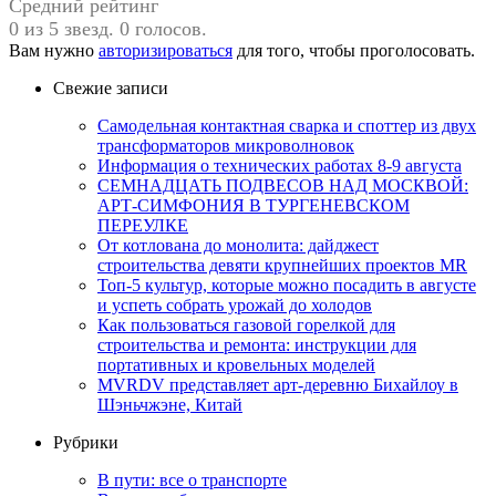
Средний рейтинг
0 из 5 звезд. 0 голосов.
Вам нужно
авторизироваться
для того, чтобы проголосовать.
Свежие записи
Самодельная контактная сварка и споттер из двух
трансформаторов микроволновок
Информация о технических работах 8-9 августа
СЕМНАДЦАТЬ ПОДВЕСОВ НАД МОСКВОЙ:
АРТ-СИМФОНИЯ В ТУРГЕНЕВСКОМ
ПЕРЕУЛКЕ
От котлована до монолита: дайджест
строительства девяти крупнейших проектов MR
Топ-5 культур, которые можно посадить в августе
и успеть собрать урожай до холодов
Как пользоваться газовой горелкой для
строительства и ремонта: инструкции для
портативных и кровельных моделей
MVRDV представляет арт-деревню Бихайлоу в
Шэньчжэне, Китай
Рубрики
В пути: все о транспорте