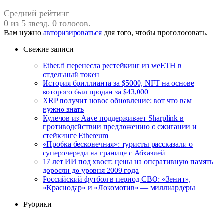
Средний рейтинг
0 из 5 звезд. 0 голосов.
Вам нужно
авторизироваться
для того, чтобы проголосовать.
Свежие записи
Ether.fi перенесла рестейкинг из weETH в
отдельный токен
История бриллианта за $5000, NFT на основе
которого был продан за $43,000
XRP получит новое обновление: вот что вам
нужно знать
Кулечов из Aave поддерживает Sharplink в
противодействии предложению о сжигании и
стейкинге Ethereum
«Пробка бесконечная»: туристы рассказали о
суперочереди на границе с Абхазией
17 лет ИИ под хвост: цены на оперативную память
доросли до уровня 2009 года
Российский футбол в период СВО: «Зенит»,
«Краснодар» и «Локомотив» — миллиардеры
Рубрики