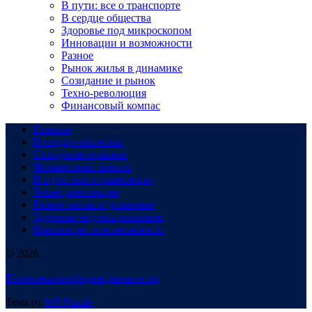
В пути: все о транспорте
В сердце общества
Здоровье под микроскопом
Инновации и возможности
Разное
Рынок жилья в динамике
Созидание и рынок
Техно-революция
Финансовый компас
Главная
В сердце общества
Созидание и рынок
Финансовый компас
В пути: все о транспорте
Техно-революция
Рынок жилья в динамике
Здоровье под микроскопом
Инновации и возможности
© 2026
Политика конфиденциальности
Тема от
WP Puzzle