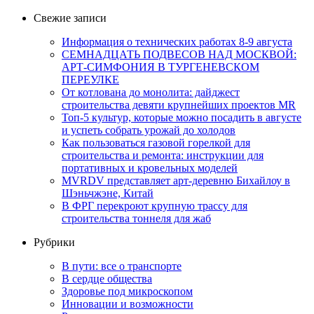
Свежие записи
Информация о технических работах 8-9 августа
СЕМНАДЦАТЬ ПОДВЕСОВ НАД МОСКВОЙ:
АРТ-СИМФОНИЯ В ТУРГЕНЕВСКОМ
ПЕРЕУЛКЕ
От котлована до монолита: дайджест
строительства девяти крупнейших проектов MR
Топ-5 культур, которые можно посадить в августе
и успеть собрать урожай до холодов
Как пользоваться газовой горелкой для
строительства и ремонта: инструкции для
портативных и кровельных моделей
MVRDV представляет арт-деревню Бихайлоу в
Шэньчжэне, Китай
В ФРГ перекроют крупную трассу для
строительства тоннеля для жаб
Рубрики
В пути: все о транспорте
В сердце общества
Здоровье под микроскопом
Инновации и возможности