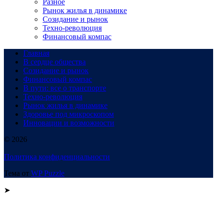
Разное
Рынок жилья в динамике
Созидание и рынок
Техно-революция
Финансовый компас
Главная
В сердце общества
Созидание и рынок
Финансовый компас
В пути: все о транспорте
Техно-революция
Рынок жилья в динамике
Здоровье под микроскопом
Инновации и возможности
© 2026
Политика конфиденциальности
Тема от
WP Puzzle
➤