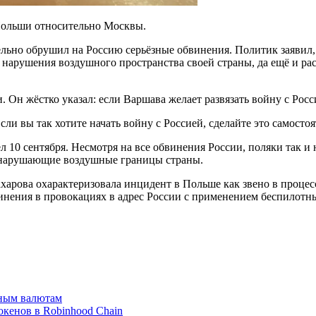
 Польши относительно Москвы.
ельно обрушил на Россию серьёзные обвинения. Политик заявил
е нарушения воздушного пространства своей страны, да ещё и р
Он жёстко указал: если Варшава желает развязать войну с Росси
сли вы так хотите начать войну с Россией, сделайте это самост
 сентября. Несмотря на все обвинения России, поляки так и не
, нарушающие воздушные границы страны.
арова охарактеризовала инцидент в Польше как звено в процес
инения в провокациях в адрес России с применением беспилотн
вным валютам
окенов в Robinhood Chain