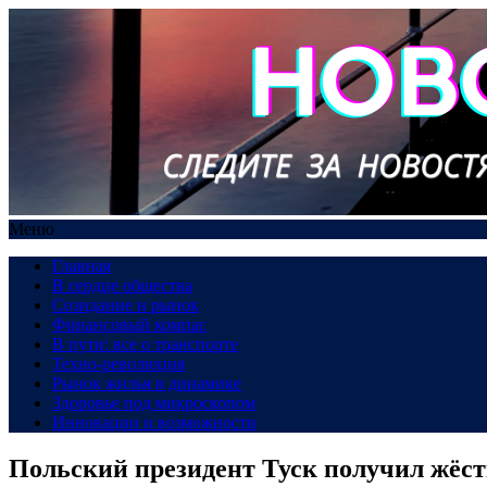
Меню
Главная
В сердце общества
Созидание и рынок
Финансовый компас
В пути: все о транспорте
Техно-революция
Рынок жилья в динамике
Здоровье под микроскопом
Инновации и возможности
Польский президент Туск получил жёстк