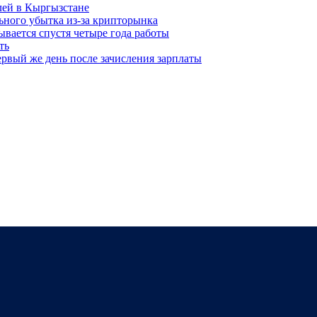
лей в Кыргызстане
льного убытка из-за крипторынка
ывается спустя четыре года работы
ть
рвый же день после зачисления зарплаты