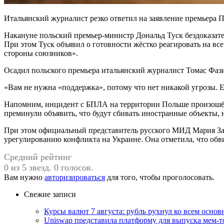
Итальянский журналист резко ответил на заявление премьера
Накануне польский премьер-министр Дональд Туск бездоказат
При этом Туск объявил о готовности жёстко реагировать на вс
стороны союзников».
Осадил польского премьера итальянский журналист Томас Фази. 
«Вам не нужна «поддержка», потому что нет никакой угрозы. Е
Напомним, инцидент с БПЛА на территории Польше произошёл 10
преминули объявить, что будут сбивать иностранные объекты
При этом официальный представитель русского МИД Мария Зах
урегулированию конфликта на Украине. Она отметила, что обв
Средний рейтинг
0 из 5 звезд. 0 голосов.
Вам нужно
авторизироваться
для того, чтобы проголосовать.
Свежие записи
Курсы валют 7 августа: рубль рухнул ко всем осно
Uniswap представила платформу для выпуска мем-т