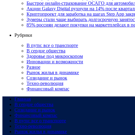
Быстрое онлайн-страхование ОСАГО для автомоби
Акции Galaxy Digital рухнули на 14% после кварта
Криптопроект для заработка на шагах Step App закр
Зумеры стали чаще выбирать долгосрочную занятос
85% россиян делают покупки на маркетплейсах в пе
Рубрики
В пути: все о транспорте
В сердце общества
Здоровье под микроскопом
Инновации и возможности
Разное
Рынок жилья в динамике
Созидание и рынок
Техно-революция
Финансовый компас
Главная
В сердце общества
Созидание и рынок
Финансовый компас
В пути: все о транспорте
Техно-революция
Рынок жилья в динамике