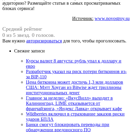
аудиторию? Размещайте статьи в самых просматриваемых
блоках сервиса!
Источник:
www.novostroy.su
Средний рейтинг
0 из 5 звезд. 0 голосов.
Вам нужно
авторизироваться
для того, чтобы проголосовать.
Свежие записи
Курсы валют 8 августа: рубль упал к доллару и
евро
Разработчик указал на риск потери биткоинов из-
за BIP-110
Цена биткоина может достичь 1,3 млн долларов
США: Мэтт Хоуган из Bitwise ждет триллионы
институциональных денег
Главное за неделю: «ВкусВилл» выходит в
Калининград, LIMÉ отказывается от
франчайзинга, «Яндекс Лавка» открывает кафе
Wildberries включил в страхование заказов риски
ударов БПЛА
Банки смогут блокировать переводы при
обнаружении вредоносного ПО