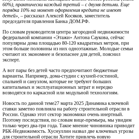
60%), практически каждый третий – с двумя детьми. Еще
порядка 10% на момент оформления кредита не имеют
детей»,
– рассказал Алексей Косяков, заместитель
председателя правления Банка ДОМ.РФ.
По словам руководителя центра загородной недвижимости
федеральной компании «Этажи» Антона Саукова, сейчас
популярны дома площадью 80-120 квадратных метров, при
этом больше половины из них одноэтажные. Молодые семьи
считают их экономнее и безопаснее для детей, пояснил
эксперт.
А вот пары без детей часто предпочитают бюджетные
варианты. Например, дома-студии с кухней-гостиной,
спальней и санузлом, которые не требуют больших
капитальных и эксплуатационных затрат и нередко
возводятся по каркасной или модульной технологиям.
Новость по данной теме27 марта 2025 Динамика ключевой
ставки заметно повлияла на работу строительной отрасли в
России. Однако этот сектор экономики очень инертный.
Поэтому последствия, по словам вице-премьера, мы увидим
только через два-три года. Такое мнение чиновника приводит
РБК-Недвижимость. Хуснуллин назвал две ключевых угрозы
для строительной отрасли Хотите привлечь новую