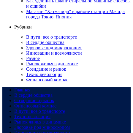
Как удлинить шланг стиральной машины: способы
и ошибки
Магазин “Хатмачида” в районе станции Мачида
города Токио, Япония
Рубрики
В пути: все о транспорте
В сердце общества
Здоровье под микроскопом
Инновации и возможности
Разное
Рынок жилья в динамике
Созидание и рынок
Техно-революция
Финансовый компас
Главная
В сердце общества
Созидание и рынок
Финансовый компас
В пути: все о транспорте
Техно-революция
Рынок жилья в динамике
Здоровье под микроскопом
Инновации и возможности