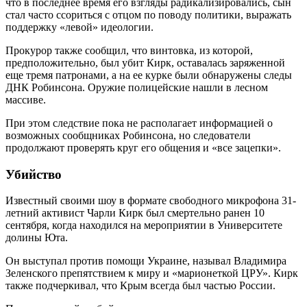
что в последнее время его взгляды радикализировались, сын
стал часто ссориться с отцом по поводу политики, выражать
поддержку «левой» идеологии.
Прокурор также сообщил, что винтовка, из которой,
предположительно, был убит Кирк, оставалась заряженной
еще тремя патронами, а на ее курке были обнаружены следы
ДНК Робинсона. Оружие полицейские нашли в лесном
массиве.
При этом следствие пока не располагает информацией о
возможных сообщниках Робинсона, но следователи
продолжают проверять круг его общения и «все зацепки».
Убийство
Известный своими шоу в формате свободного микрофона 31-
летний активист Чарли Кирк был смертельно ранен 10
сентября, когда находился на мероприятии в Университете
долины Юта.
Он выступал против помощи Украине, называл Владимира
Зеленского препятствием к миру и «марионеткой ЦРУ». Кирк
также подчеркивал, что Крым всегда был частью России.