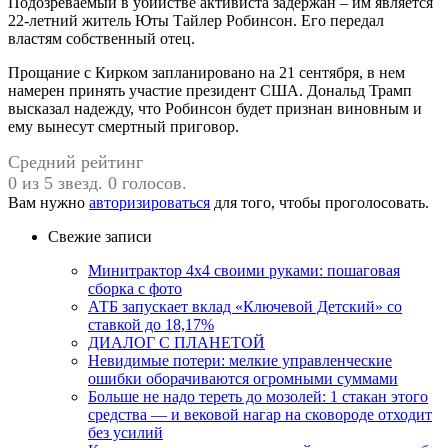
Подозреваемый в убийстве активиста задержан – им является
22-летний житель Юты Тайлер Робинсон. Его передал
властям собственный отец.
Прощание с Кирком запланировано на 21 сентября, в нем
намерен принять участие президент США. Дональд Трамп
высказал надежду, что Робинсон будет признан виновным и
ему вынесут смертный приговор.
Средний рейтинг
0 из 5 звезд. 0 голосов.
Вам нужно
авторизироваться
для того, чтобы проголосовать.
Свежие записи
Минитрактор 4х4 своими руками: пошаговая
сборка с фото
АТБ запускает вклад «Ключевой Детский» со
ставкой до 18,17%
ДИАЛОГ С ПЛАНЕТОЙ
Невидимые потери: мелкие управленческие
ошибки оборачиваются огромными суммами
Больше не надо тереть до мозолей: 1 стакан этого
средства — и вековой нагар на сковороде отходит
без усилий