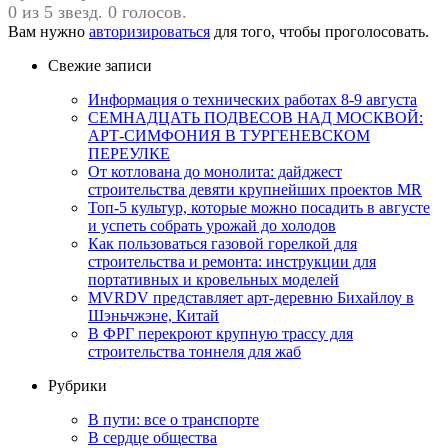
0 из 5 звезд. 0 голосов.
Вам нужно
авторизироваться
для того, чтобы проголосовать.
Свежие записи
Информация о технических работах 8-9 августа
СЕМНАДЦАТЬ ПОДВЕСОВ НАД МОСКВОЙ:
АРТ-СИМФОНИЯ В ТУРГЕНЕВСКОМ
ПЕРЕУЛКЕ
От котлована до монолита: дайджест
строительства девяти крупнейших проектов MR
Топ-5 культур, которые можно посадить в августе
и успеть собрать урожай до холодов
Как пользоваться газовой горелкой для
строительства и ремонта: инструкции для
портативных и кровельных моделей
MVRDV представляет арт-деревню Бихайлоу в
Шэньчжэне, Китай
В ФРГ перекроют крупную трассу для
строительства тоннеля для жаб
Рубрики
В пути: все о транспорте
В сердце общества