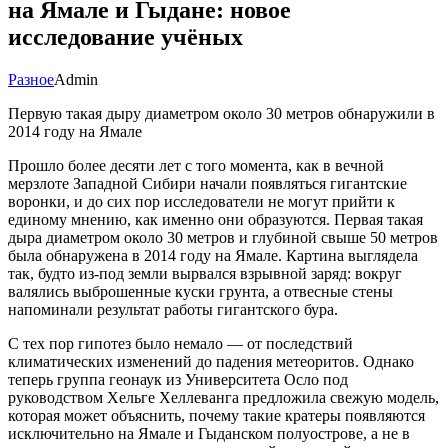
на Ямале и Гыдане: новое
исследование учёных
Разное
Admin
Первую такая дыру диаметром около 30 метров обнаружили в
2014 году на Ямале
Прошло более десяти лет с того момента, как в вечной
мерзлоте Западной Сибири начали появляться гигантские
воронки, и до сих пор исследователи не могут прийти к
единому мнению, как именно они образуются. Первая такая
дыра диаметром около 30 метров и глубиной свыше 50 метров
была обнаружена в 2014 году на Ямале. Картина выглядела
так, будто из-под земли вырвался взрывной заряд: вокруг
валялись выброшенные куски грунта, а отвесные стены
напоминали результат работы гигантского бура.
С тех пор гипотез было немало — от последствий
климатических изменений до падения метеоритов. Однако
теперь группа геонаук из Университета Осло под
руководством Хельге Хеллеванга предложила свежую модель,
которая может объяснить, почему такие кратеры появляются
исключительно на Ямале и Гыданском полуострове, а не в