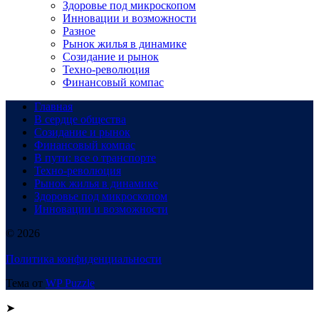
Здоровье под микроскопом
Инновации и возможности
Разное
Рынок жилья в динамике
Созидание и рынок
Техно-революция
Финансовый компас
Главная
В сердце общества
Созидание и рынок
Финансовый компас
В пути: все о транспорте
Техно-революция
Рынок жилья в динамике
Здоровье под микроскопом
Инновации и возможности
© 2026
Политика конфиденциальности
Тема от
WP Puzzle
➤