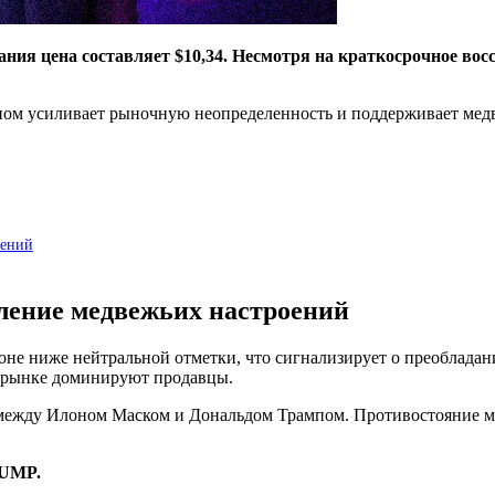
ния цена составляет $10,34. Несмотря на краткосрочное вос
м усиливает рыночную неопределенность и поддерживает медве
оений
ение медвежьих настроений
зоне ниже нейтральной отметки, что сигнализирует о преобладан
на рынке доминируют продавцы.
между Илоном Маском и Дональдом Трампом. Противостояние м
RUMP.