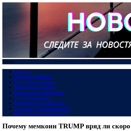
Меню
Главная
В сердце общества
Созидание и рынок
Финансовый компас
В пути: все о транспорте
Техно-революция
Рынок жилья в динамике
Здоровье под микроскопом
Инновации и возможности
Почему мемкоин TRUMP вряд ли скоро 