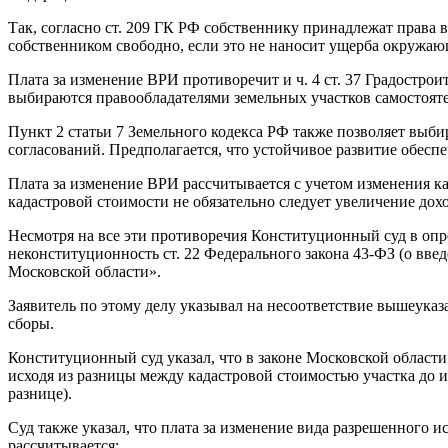
Так, согласно ст. 209 ГК РФ собственнику принадлежат права 
собственником свободно, если это не наносит ущерба окружающ
Плата за изменение ВРИ противоречит и ч. 4 ст. 37 Градостро
выбираются правообладателями земельных участков самостояте
Пункт 2 статьи 7 Земельного кодекса РФ также позволяет выб
согласований. Предполагается, что устойчивое развитие обесп
Плата за изменение ВРИ рассчитывается с учетом изменения ка
кадастровой стоимости не обязательно следует увеличение дох
Несмотря на все эти противоречия Конституционный суд в опр
неконституционность ст. 22 Федерального закона 43-ФЗ (о вв
Московской области».
Заявитель по этому делу указывал на несоответствие вышеуказ
сборы.
Конституционный суд указал, что в законе Московской области
исходя из разницы между кадастровой стоимостью участка до 
разнице).
Суд также указал, что плата за изменение вида разрешенного 
рассчитывается: