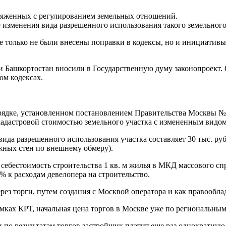
пряженных с регулированием земельных отношений.
е изменения вида разрешенного использования такого земельного
не только не были внесены поправки в кодексы, но и инициатив
 Башкортостан вносили в Государственную думу законопроект. 
ом кодексах.
орядке, установленном постановлением Правительства Москвы №
кадастровой стоимостью земельного участка с измененным видо
вида разрешенного использования участка составляет 30 тыс. ру
жных стен по внешнему обмеру).
ебестоимость строительства 1 кв. м жилья в МКД массового спро
% к расходам девелопера на строительство.
рез торги, путем создания с Москвой оператора и как правообл
амках КРТ, начальная цена торгов в Москве уже по региональным
по результатам торгов застройщик платит еще раз однократную 