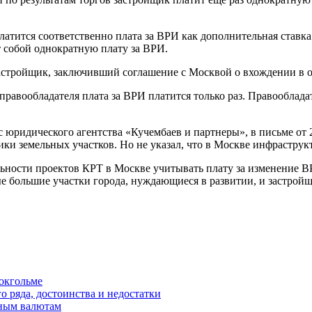
атится соответственно плата за ВРИ как дополнительная ставка 
 собой однократную плату за ВРИ.
застройщик, заключивший соглашение с Москвой о вхождении в о
равообладателя плата за ВРИ платится только раз. Правообладат
 юридического агентства «Кучембаев и партнеры», в письме от 2
ки земельных участков. Но не указал, что в Москве инфраструк
ьности проектов КРТ в Москве учитывать плату за изменение ВР
е большие участки города, нуждающиеся в развитии, и застрой
окгольме
 ряда, достоинства и недостатки
вным валютам