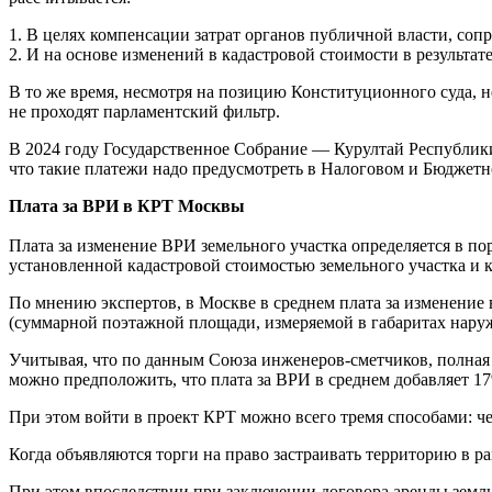
1. В целях компенсации затрат органов публичной власти, со
2. И на основе изменений в кадастровой стоимости в результат
В то же время, несмотря на позицию Конституционного суда, 
не проходят парламентский фильтр.
В 2024 году Государственное Собрание — Курултай Республики
что такие платежи надо предусмотреть в Налоговом и Бюджетн
Плата за ВРИ в КРТ Москвы
Плата за изменение ВРИ земельного участка определяется в п
установленной кадастровой стоимостью земельного участка и 
По мнению экспертов, в Москве в среднем плата за изменение 
(суммарной поэтажной площади, измеряемой в габаритах нару
Учитывая, что по данным Союза инженеров-сметчиков, полная с
можно предположить, что плата за ВРИ в среднем добавляет 17
При этом войти в проект КРТ можно всего тремя способами: че
Когда объявляются торги на право застраивать территорию в р
При этом впоследствии при заключении договора аренды земли 