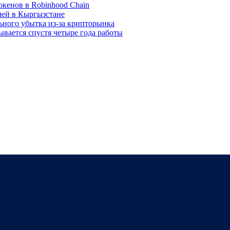
окенов в Robinhood Chain
лей в Кыргызстане
льного убытка из-за крипторынка
ывается спустя четыре года работы