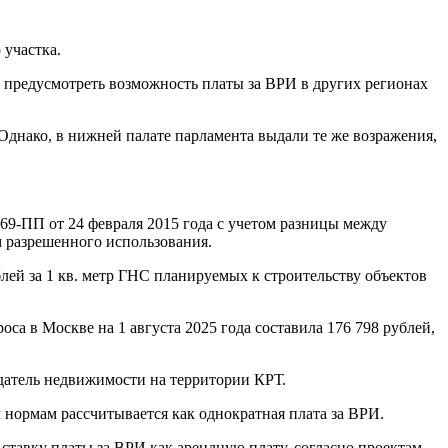
 участка.
ы предусмотреть возможность платы за ВРИ в других регионах
Однако, в нижней палате парламента выдали те же возражения,
69-ПП от 24 февраля 2015 года с учетом разницы между
м разрешенного использования.
блей за 1 кв. метр ГНС планируемых к строительству объектов
са в Москве на 1 августа 2025 года составила 176 798 рублей,
адатель недвижимости на территории КРТ.
 нормам рассчитывается как однократная плата за ВРИ.
ставку платы за ВРИ как арендную плату, согласно проектам