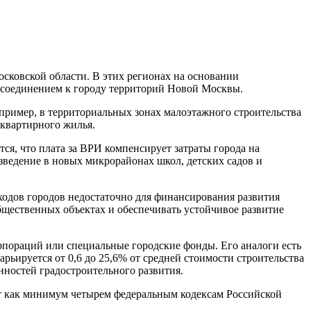
сковской области. В этих регионах на основании
рисоединением к городу территорий Новой Москвы.
пример, в территориальных зонах малоэтажного строительства
оквартирного жилья.
я, что плата за ВРИ компенсирует затраты города на
возведение в новых микрорайонах школ, детских садов и
ходов городов недостаточно для финансирования развития
бщественных объектах и обеспечивать устойчивое развитие
рпораций или специальные городские фонды. Его аналоги есть
рьируется от 0,6 до 25,6% от средней стоимости строительства
енностей градостроительного развития.
ат как минимум четырем федеральным кодексам Российской