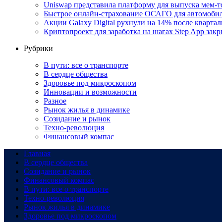
Uniswap представила платформу для выпуска мем-т
Быстрое онлайн-страхование ОСАГО для автомоби
Акции Galaxy Digital рухнули на 14% после кварта
Криптопроект для заработка на шагах Step App закр
Рубрики
В пути: все о транспорте
В сердце общества
Здоровье под микроскопом
Инновации и возможности
Разное
Рынок жилья в динамике
Созидание и рынок
Техно-революция
Финансовый компас
Главная
В сердце общества
Созидание и рынок
Финансовый компас
В пути: все о транспорте
Техно-революция
Рынок жилья в динамике
Здоровье под микроскопом