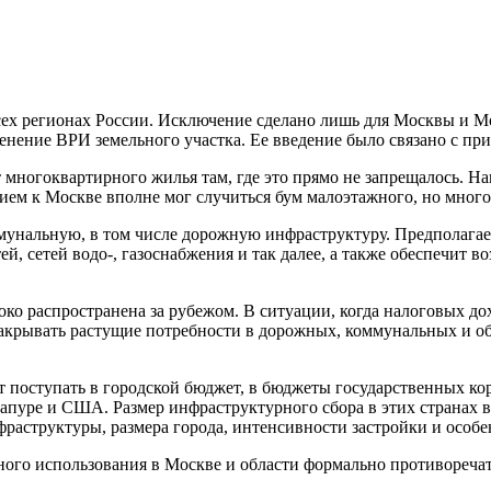
ех регионах России. Исключение сделано лишь для Москвы и Мо
енение ВРИ земельного участка. Ее введение было связано с п
многоквартирного жилья там, где это прямо не запрещалось. На
ием к Москве вполне мог случиться бум малоэтажного, но мног
унальную, в том числе дорожную инфраструктуру. Предполагаетс
ей, сетей водо-, газоснабжения и так далее, а также обеспечит 
ко распространена за рубежом. В ситуации, когда налоговых до
закрывать растущие потребности в дорожных, коммунальных и о
т поступать в городской бюджет, в бюджеты государственных ко
пуре и США. Размер инфраструктурного сбора в этих странах ва
нфраструктуры, размера города, интенсивности застройки и особ
нного использования в Москве и области формально противореч