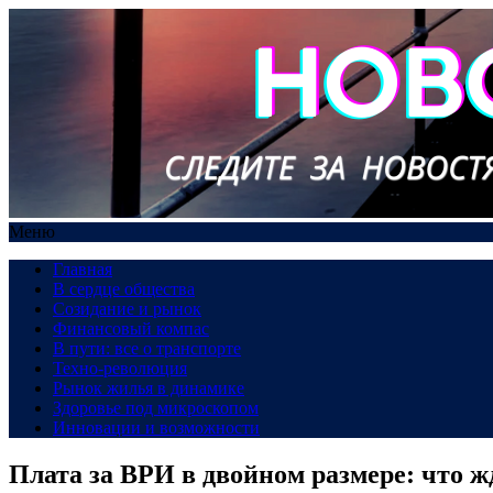
Меню
Главная
В сердце общества
Созидание и рынок
Финансовый компас
В пути: все о транспорте
Техно-революция
Рынок жилья в динамике
Здоровье под микроскопом
Инновации и возможности
Плата за ВРИ в двойном размере: что 