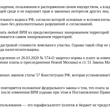
владения, пользования и распоряжения своим имуществом, а вла
ей среде и не нарушает прав и законных интересов других лиц.
ительного кодекса РФ, согласно которой основные и вспомогате
льно без дополнительных разрешений и согласований.
ирать любой ВРИ из предусмотренных зонированием территорий 
ечивается самим зонированием территорий.
дастровой стоимости земельного участка. Однако такой сбор не
ода налогоплательщика.
еделении от 26.03.2020 № 574-О защитил нормы о плате за изме
едении платы и присоединении Новой Москвы) и ст. 51 Закона 
анных законов статье 57 Конституции РФ, которая устанавливает
 повторяется положение федерального закона о том, что плата з
и после изменения ВРИ (однако при этом в Постановлении Прав
использования — это парафискалитет (платеж в бюджет не преду