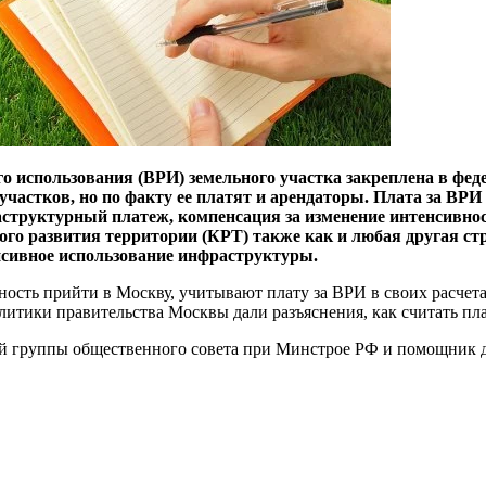
го использования (ВРИ) земельного участка закреплена в фе
частков, но по факту ее платят и арендаторы. Плата за ВРИ 
структурный платеж, компенсация за изменение интенсивнос
го развития территории (КРТ) также как и любая другая стр
енсивное использование инфраструктуры.
ость прийти в Москву, учитывают плату за ВРИ в своих расчета
тики правительства Москвы дали разъяснения, как считать пла
ей группы общественного совета при Минстрое РФ и помощник д